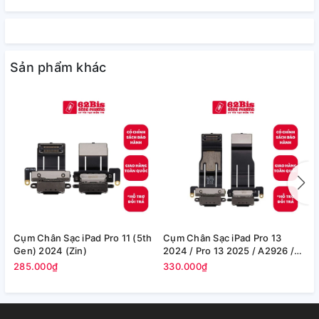
Sản phẩm khác
Cụm Chân Sạc iPad Pro 11 (5th
Cụm Chân Sạc iPad Pro 13
C
Gen) 2024 (Zin)
2024 / Pro 13 2025 / A2926 /
1
A2925 (Zin)
(
285.000₫
330.000₫
2