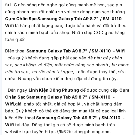
full IC nên sóng nên nghe gọi cũng mạnh mẽ hơn, sạc pin
cũng nhanh hơn rất nhiều so với các dòng cụm sạc thường.
Cụm Chân Sạc Samsung Galaxy Tab A9 8.7" / SM-X110 -
Wifi
là hàng chất lượng cao, được bảo hành và đổi trả theo
chính sách minh bạch của shop. Nhận ship COD giao hàng
toàn quốc
Điện thoại
Samsung Galaxy Tab A9 8.7" / SM-X110 - Wifi
của quý khách đang gặp phải các vấn đề như
gãy chân
sạc, sạc không vô điện, mất chức năng sạc nhanh , hư mícro
trên bo sạc , hư rắc cắm tai nghe
,.. cần được thay thế, sửa
chữa. Nhưng vẫn chưa kiếm được địa chỉ đáng tin cậy.
Đến ngay
Linh Kiện Đông Phương
để được cung cấp
Cụm
Chân Sạc Samsung Galaxy Tab A9 8.7" / SM-X110 -
Wifi
,giải pháp tốt nhất, giá cả hợp lý , và chất lượng đảm
bảo. Quý khách có thể dễ dàng tìm mua tất cả các loại linh
kiện điện thoại
Samsung Galaxy Tab A9 8.7" / SM-X110 -
Wifi
tại đây. Đồng thời giá cả sẽ được minh bạch trên
website trực tuyến https://lk62bisdongphuong.com