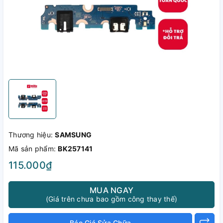
Thương hiệu:
SAMSUNG
Mã sản phẩm:
BK257141
115.000₫
MUA NGAY
(Giá trên chưa bao gồm công thay thế)
Báo Giá Sửa Chữa