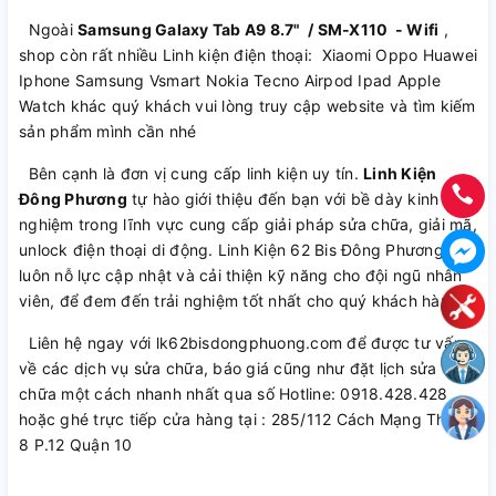
Ngoài
Samsung Galaxy Tab A9 8.7" / SM-X110 - Wifi
,
shop còn rất nhiều Linh kiện điện thoại: Xiaomi Oppo Huawei
Iphone Samsung Vsmart Nokia Tecno Airpod Ipad Apple
Watch khác quý khách vui lòng truy cập website và tìm kiếm
sản phẩm mình cần nhé
Bên cạnh là đơn vị cung cấp linh kiện uy tín.
Linh Kiện
Đông Phương
tự hào giới thiệu đến bạn với bề dày kinh
nghiệm trong lĩnh vực cung cấp giải pháp sửa chữa, giải mã,
unlock điện thoại di động. Linh Kiện 62 Bis Đông Phương
luôn nỗ lực cập nhật và cải thiện kỹ năng cho đội ngũ nhân
viên, để đem đến trải nghiệm tốt nhất cho quý khách hàng.
Liên hệ ngay với lk62bisdongphuong.com để được tư vấn
về các dịch vụ sửa chữa, báo giá cũng như đặt lịch sửa
chữa một cách nhanh nhất qua số Hotline: 0918.428.428
hoặc ghé trực tiếp cửa hàng tại : 285/112 Cách Mạng Tháng
8 P.12 Quận 10