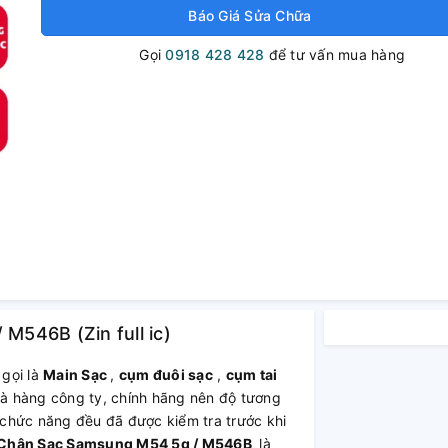
Báo Giá Sửa Chữa
Gọi
0918 428 428
để tư vấn mua hàng
546B (Zin full ic)
gọi là
Main Sạc
,
cụm đuôi sạc
,
cụm tai
à hàng công ty, chính hãng nên độ tương
ư chức năng đều đã được kiểm tra trước khi
Chân Sạc Samsung M54 5g / M546B
là