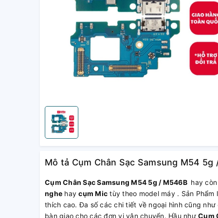
Mô tả Cụm Chân Sạc Samsung M54 5g / M
Cụm Chân Sạc Samsung M54 5g / M546B
hay còn 
nghe
hay
cụm Mic
tùy theo model máy . Sản Phẩm l
thích cao. Đa số các chi tiết về ngoại hình cũng nh
bàn giao cho các đơn vị vận chuyển. Hầu như
Cụm 