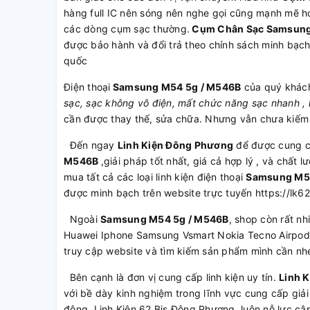
hàng full IC nên sóng nên nghe gọi cũng mạnh mẽ hơ
các dòng cụm sạc thường.
Cụm Chân Sạc Samsung
được bảo hành và đổi trả theo chính sách minh bạc
quốc
Điện thoại
Samsung M54 5g / M546B
của quý khách
sạc, sạc không vô điện, mất chức năng sạc nhanh , h
cần được thay thế, sửa chữa. Nhưng vẫn chưa kiếm 
Đến ngay
Linh Kiện Đông Phương
để được cung 
M546B
,giải pháp tốt nhất, giá cả hợp lý , và chất
mua tất cả các loại linh kiện điện thoại
Samsung M54
được minh bạch trên website trực tuyến https://l
Ngoài
Samsung M54 5g / M546B
, shop còn rất nh
Huawei Iphone Samsung Vsmart Nokia Tecno Airpod 
truy cập website và tìm kiếm sản phẩm mình cần nh
Bên cạnh là đơn vị cung cấp linh kiện uy tín.
Linh 
với bề dày kinh nghiệm trong lĩnh vực cung cấp giải
động. Linh Kiện 62 Bis Đông Phương luôn nỗ lực cập