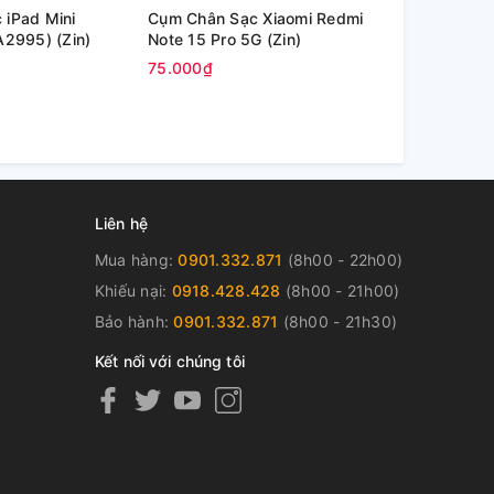
 iPad Mini
Cụm Chân Sạc Xiaomi Redmi
Cụm Chân 
A2995) (Zin)
Note 15 Pro 5G (Zin)
(Zin)
75.000₫
175.000₫
Liên hệ
Mua hàng:
0901.332.871
(8h00 - 22h00)
Khiếu nại:
0918.428.428
(8h00 - 21h00)
Bảo hành:
0901.332.871
(8h00 - 21h30)
Kết nối với chúng tôi