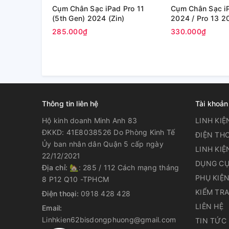
Cụm Chân Sạc iPad Pro 11
Cụm Chân Sạc iP
(5th Gen) 2024 (Zin)
2024 / Pro 13 2
A2925 (Zin)
285.000₫
330.000₫
Thông tin liên hệ
Tài khoản
Hộ kinh doanh Minh Anh 83
LINH KIỆ
ĐKKD: 41E8038526 Do Phòng Kinh Tế
ĐIỆN THO
Ủy ban nhân dân Quận 5 cấp ngày
LINH KIỆ
22/12/2021
DỤNG CỤ
Địa chỉ:
🏡: 285 / 112 Cách mạng tháng
PHỤ KIỆ
8 P12 Q10 -TPHCM
KIỂM TR
Điện thoại:
0918 428 428
LIÊN HỆ
Email:
Linhkien62bisdongphuong@gmail.com
TIN TỨC