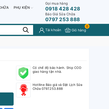
Gọi mua hàng
CHỮA
PHỤ KIỆN
0918 428 428
Báo Giá Sửa Chữa
0797 253 888
0
Tài khoản
Giỏ hàng
Có chế độ bảo hành. Ship COD
giao hàng tận nhà.
Hotlline Báo giá và Đặt Lịch Sửa
Chữa 0797.253.888