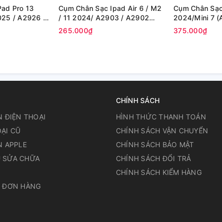
ad Pro 13
Cụm Chân Sạc Ipad Air 6 / M2
Cụm Chân Sạc
025 / A2926 /
/ 11 2024/ A2903 / A2902
2024/Mini 7 (
(2024) (Zin)
265.000₫
375.000₫
CHÍNH SÁCH
N ĐIỆN THOẠI
HÌNH THỨC THANH TOÁN
ẠI CŨ
CHÍNH SÁCH VẬN CHUYỂN
N APPLE
CHÍNH SÁCH BẢO MẬT
 SỬA CHỮA
CHÍNH SÁCH ĐỔI TRẢ
N
CHÍNH SÁCH KIỂM HÀNG
A ĐƠN HÀNG