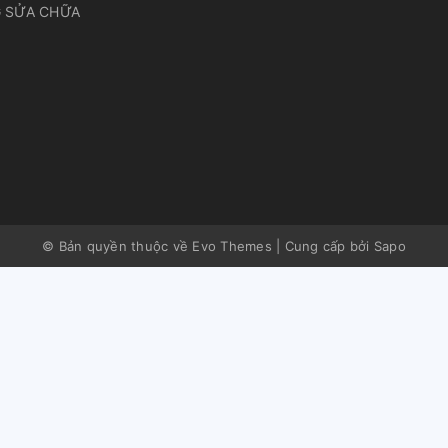
 SỬA CHỮA
© Bản quyền thuộc về Evo Themes
|
Cung cấp bởi
Sapo