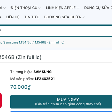
ẠI
ĐIỆN THOẠI CŨ
LINH KIỆN APPLE
DỤNG CỤ SỬA 
G
LIÊN HỆ
TIN TỨC
BOOKING SỬA CHỮA
 Samsung M54 5g / M546B (Zin full ic)
6B (Zin full ic)
Thương hiệu:
SAMSUNG
Mã sản phẩm:
LF2462521
70.000₫
MUA NGAY
(Giá trên chưa bao gồm công thay thế)