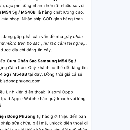
n, sạc pin cũng nhanh hơn rất nhiều so với
 M54 5g / M546B
là hàng chất lượng cao,
h của shop. Nhận ship COD giao hàng toàn
 đang gặp phải các vấn đề như
gãy chân
ư mícro trên bo sạc , hư rắc cắm tai nghe
,..
được địa chỉ đáng tin cậy.
cấp
Cụm Chân Sạc Samsung M54 5g /
 lượng đảm bảo. Quý khách có thể dễ dàng tìm
 5g / M546B
tại đây. Đồng thời giá cả sẽ
k62bisdongphuong.com
iều Linh kiện điện thoại: Xiaomi Oppo
Ipad Apple Watch khác quý khách vui lòng
é
Kiện Đông Phương
tự hào giới thiệu đến bạn
 pháp sửa chữa, giải mã, unlock điện thoại di
 nhật và cải thiện kỹ năng cho đội ngũ nhân