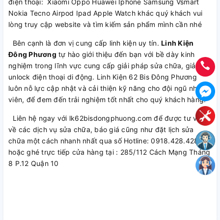
điện thoại: Xiaomi Oppo Huawei Iphone Samsung Vsmart
Nokia Tecno Airpod Ipad Apple Watch khác quý khách vui
lòng truy cập website và tìm kiếm sản phẩm mình cần nhé
Bên cạnh là đơn vị cung cấp linh kiện uy tín.
Linh Kiện
Đông Phương
tự hào giới thiệu đến bạn với bề dày kinh
nghiệm trong lĩnh vực cung cấp giải pháp sửa chữa, giải mã,
unlock điện thoại di động. Linh Kiện 62 Bis Đông Phương
luôn nỗ lực cập nhật và cải thiện kỹ năng cho đội ngũ nhân
viên, để đem đến trải nghiệm tốt nhất cho quý khách hàng.
Liên hệ ngay với lk62bisdongphuong.com để được tư vấn
về các dịch vụ sửa chữa, báo giá cũng như đặt lịch sửa
chữa một cách nhanh nhất qua số Hotline: 0918.428.428
hoặc ghé trực tiếp cửa hàng tại : 285/112 Cách Mạng Tháng
8 P.12 Quận 10