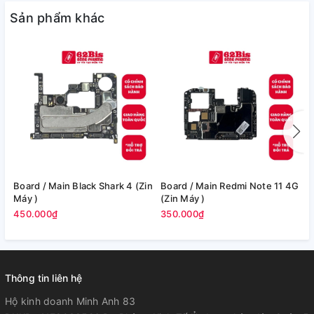
Sản phẩm khác
Board / Main Black Shark 4 (Zin
Board / Main Redmi Note 11 4G
Bo
Máy )
(Zin Máy )
M
450.000₫
350.000₫
3
Thông tin liên hệ
Hộ kinh doanh Minh Anh 83