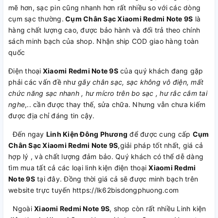
mẽ hơn, sạc pin cũng nhanh hơn rất nhiều so với các dòng
cụm sạc thường.
Cụm Chân Sạc Xiaomi Redmi Note 9S
là
hàng chất lượng cao, được bảo hành và đổi trả theo chính
sách minh bạch của shop. Nhận ship COD giao hàng toàn
quốc
Điện thoại
Xiaomi Redmi Note 9S
của quý khách đang gặp
phải các vấn đề như
gãy chân sạc, sạc không vô điện, mất
chức năng sạc nhanh , hư mícro trên bo sạc , hư rắc cắm tai
nghe
,.. cần được thay thế, sửa chữa. Nhưng vẫn chưa kiếm
được địa chỉ đáng tin cậy.
Đến ngay
Linh Kiện Đông Phương
để được cung cấp
Cụm
Chân Sạc Xiaomi Redmi Note 9S
,giải pháp tốt nhất, giá cả
hợp lý , và chất lượng đảm bảo. Quý khách có thể dễ dàng
tìm mua tất cả các loại linh kiện điện thoại
Xiaomi Redmi
Note 9S
tại đây. Đồng thời giá cả sẽ được minh bạch trên
website trực tuyến https://lk62bisdongphuong.com
Ngoài
Xiaomi Redmi Note 9S
, shop còn rất nhiều Linh kiện