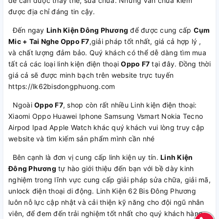
đề cần được thay thế, sửa chữa. Nhưng vẫn chưa kiếm
được địa chỉ đáng tin cậy.
Đến ngay
Linh Kiện Đông Phương
để được cung cấp
Cụm
Mic + Tai Nghe Oppo F7
,giải pháp tốt nhất, giá cả hợp lý ,
và chất lượng đảm bảo. Quý khách có thể dễ dàng tìm mua
tất cả các loại linh kiện điện thoại
Oppo F7
tại đây. Đồng thời
giá cả sẽ được minh bạch trên website trực tuyến
https://lk62bisdongphuong.com
Ngoài
Oppo F7
, shop còn rất nhiều Linh kiện điện thoại:
Xiaomi Oppo Huawei Iphone Samsung Vsmart Nokia Tecno
Airpod Ipad Apple Watch khác quý khách vui lòng truy cập
website và tìm kiếm sản phẩm mình cần nhé
Bên cạnh là đơn vị cung cấp linh kiện uy tín.
Linh Kiện
Đông Phương
tự hào giới thiệu đến bạn với bề dày kinh
nghiệm trong lĩnh vực cung cấp giải pháp sửa chữa, giải mã,
unlock điện thoại di động. Linh Kiện 62 Bis Đông Phương
luôn nỗ lực cập nhật và cải thiện kỹ năng cho đội ngũ nhân
viên, để đem đến trải nghiệm tốt nhất cho quý khách hàng.