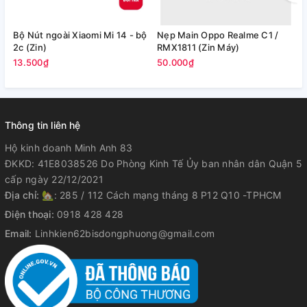
Bộ Nút ngoài Xiaomi Mi 14 - bộ
Nẹp Main Oppo Realme C1 /
N
2c (Zin)
RMX1811 (Zin Máy)
M
13.500₫
50.000₫
1
Thông tin liên hệ
Hộ kinh doanh Minh Anh 83
ĐKKD: 41E8038526 Do Phòng Kinh Tế Ủy ban nhân dân Quận 5
cấp ngày 22/12/2021
Địa chỉ:
🏡: 285 / 112 Cách mạng tháng 8 P12 Q10 -TPHCM
Điện thoại:
0918 428 428
Email:
Linhkien62bisdongphuong@gmail.com