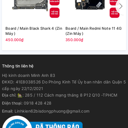
Board / Main Black Shark 4 (Zin
Board / Main Redmi Note 11 4G
Bo
Máy )
(Zin Máy )
M
450.000₫
350.000₫
3
Thông tin liên hệ
Hộ kinh doanh Minh Anh 83
ĐKKD: 41E8038526 Do Phòng Kinh Tế Ủy ban nhân dân Quận 5
cấp ngày 22/12/2021
Địa chỉ:
🏡: 285 / 112 Cách mạng tháng 8 P12 Q10 -TPHCM
Điện thoại:
0918 428 428
Email:
Linhkien62bisdongphuong@gmail.com