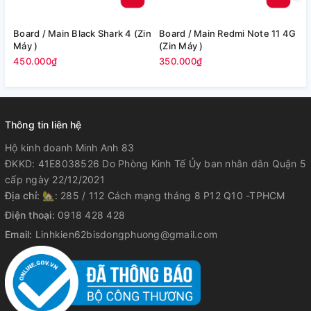
Board / Main Black Shark 4 (Zin
Board / Main Redmi Note 11 4G
Bo
Máy )
(Zin Máy )
M
450.000₫
350.000₫
3
Thông tin liên hệ
Hộ kinh doanh Minh Anh 83
ĐKKD: 41E8038526 Do Phòng Kinh Tế Ủy ban nhân dân Quận 5
cấp ngày 22/12/2021
Địa chỉ:
🏡: 285 / 112 Cách mạng tháng 8 P12 Q10 -TPHCM
Điện thoại:
0918 428 428
Email:
Linhkien62bisdongphuong@gmail.com