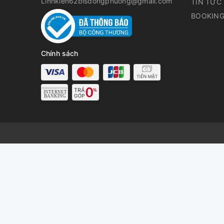
Linhkien62bisdongphuong@gmail.com
TIN TỨC
BOOKING
Chính sách