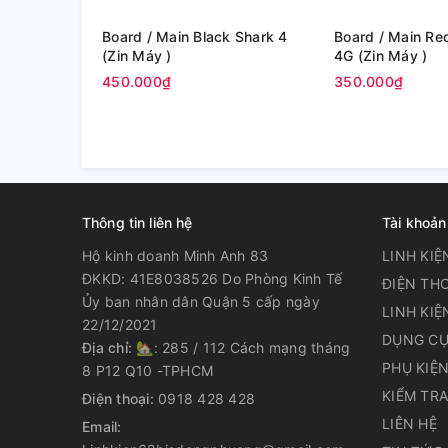
Board / Main Black Shark 4
Board / Main Redmi Note 11
(Zin Máy )
4G (Zin Máy )
450.000₫
350.000₫
Thông tin liên hệ
Tài khoản
Hộ kinh doanh Minh Anh 83
LINH KIỆ
ĐKKD: 41E8038526 Do Phòng Kinh Tế
ĐIỆN THO
Ủy ban nhân dân Quận 5 cấp ngày
LINH KIỆ
22/12/2021
DỤNG CỤ
Địa chỉ:
🏡: 285 / 112 Cách mạng tháng
PHỤ KIỆ
8 P12 Q10 -TPHCM
KIỂM TR
Điện thoại:
0918 428 428
LIÊN HỆ
Email: