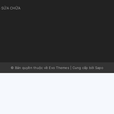
 SỬA CHỮA
© Bản quyền thuộc về Evo Themes
|
Cung cấp bởi
Sapo