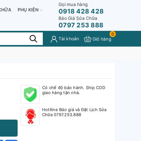
Gọi mua hàng
CHỮA
PHỤ KIỆN
0918 428 428
Báo Giá Sửa Chữa
0797 253 888
0
Tài khoản
Giỏ hàng
Có chế độ bảo hành. Ship COD
giao hàng tận nhà.
Hotlline Báo giá và Đặt Lịch Sửa
Chữa 0797.253.888