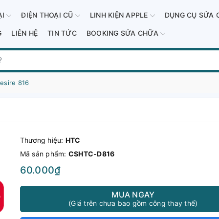
ẠI
ĐIỆN THOẠI CŨ
LINH KIỆN APPLE
DỤNG CỤ SỬA 
G
LIÊN HỆ
TIN TỨC
BOOKING SỬA CHỮA
esire 816
Thương hiệu:
HTC
Mã sản phẩm:
CSHTC-D816
60.000₫
MUA NGAY
(Giá trên chưa bao gồm công thay thế)