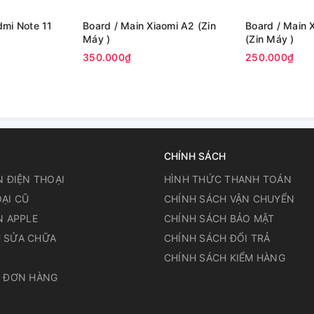
Board / Main Xiaomi A2 (Zin
Board / Main Xiaomi Poco C40
Máy )
(Zin Máy )
350.000₫
250.000₫
CHÍNH SÁCH
N ĐIỆN THOẠI
HÌNH THỨC THANH TOÁN
ẠI CŨ
CHÍNH SÁCH VẬN CHUYỂN
N APPLE
CHÍNH SÁCH BẢO MẬT
 SỬA CHỮA
CHÍNH SÁCH ĐỔI TRẢ
N
CHÍNH SÁCH KIỂM HÀNG
A ĐƠN HÀNG