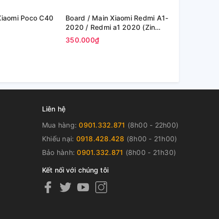
Board / Main Xiaomi Redmi A1-
Board / Main Xiaomi Re
2020 / Redmi a1 2020 (Zin
Note 10s / 
Máy )
Máy )
350.000₫
350.000₫
Liên hệ
Mua hàng:
0901.332.871
(8h00 - 22h00)
Khiếu nại:
0918.428.428
(8h00 - 21h00)
Bảo hành:
0901.332.871
(8h00 - 21h30)
Kết nối với chúng tôi