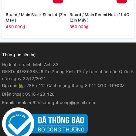
Board / Main Black Shark 4 (Zin
Board / Main Redmi Note 11 4G
Bo
Máy )
(Zin Máy )
M
450.000₫
350.000₫
3
Thông tin liên hệ
Hộ kinh doanh Minh Anh 83
ĐKKD: 41E8038526 Do Phòng Kinh Tế Ủy ban nhân dân Quận 5
cấp ngày 22/12/2021
Địa chỉ:
🏡: 285 / 112 Cách mạng tháng 8 P12 Q10 -TPHCM
Điện thoại:
0918 428 428
Email:
Linhkien62bisdongphuong@gmail.com