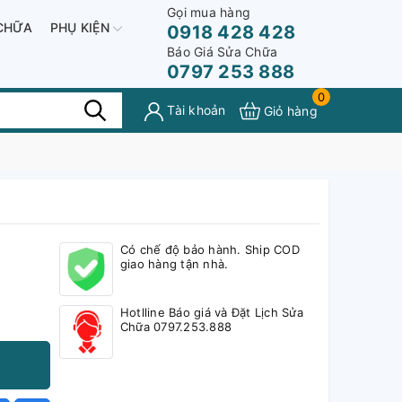
Gọi mua hàng
CHỮA
PHỤ KIỆN
0918 428 428
Báo Giá Sửa Chữa
0797 253 888
0
Tài khoản
Giỏ hàng
Có chế độ bảo hành. Ship COD
giao hàng tận nhà.
Hotlline Báo giá và Đặt Lịch Sửa
Chữa 0797.253.888