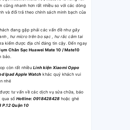
n cũng nhanh hơn rất nhiều so với các dòng
 và đổi trả theo chính sách minh bạch của
hách đang gặp phải các vấn đề như
gãy
h , hư mícro trên bo sạc , hư rắc cắm tai
ưa kiếm được địa chỉ đáng tin cậy. Đến ngay
ụm Chân Sạc Huawei Mate 10 / Mate10
m bảo.
op còn rất nhiều
Linh kiện
Xiaomi
Oppo
od
Ipad
Apple Watch
khác quý khách vui
ần nhé
được tư vấn về các dịch vụ sửa chữa, báo
t qua số
Hotline: 0918428428
hoặc ghé
 P.12 Quận 10