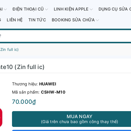
ẠI
ĐIỆN THOẠI CŨ
LINH KIỆN APPLE
DỤNG CỤ SỬA 
G
LIÊN HỆ
TIN TỨC
BOOKING SỬA CHỮA
n full ic)
10 (Zin full ic)
Thương hiệu:
HUAWEI
Mã sản phẩm:
CSHW-M10
70.000₫
MUA NGAY
(Giá trên chưa bao gồm công thay thế)