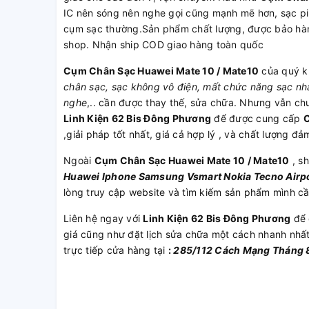
IC nên sóng nên nghe gọi cũng mạnh mẽ hơn, sạc pi
cụm sạc thường.Sản phẩm chất lượng, được bảo hành
shop. Nhận ship COD giao hàng toàn quốc
Cụm Chân Sạc Huawei Mate 10 / Mate10
của quý k
chân sạc, sạc không vô điện, mất chức năng sạc nhan
nghe
,.. cần được thay thế, sửa chữa. Nhưng vẫn ch
Linh Kiện 62 Bis Đông Phương
để được cung cấp
C
,giải pháp tốt nhất, giá cả hợp lý , và chất lượng đả
Ngoài
Cụm Chân Sạc Huawei Mate 10 / Mate10
, sh
Huawei
Iphone
Samsung
Vsmart
Nokia
Tecno
Airp
lòng truy cập website và tìm kiếm sản phẩm mình c
Liên hệ ngay với
Linh Kiện 62 Bis Đông Phương
để 
giá cũng như đặt lịch sửa chữa một cách nhanh nhấ
trực tiếp cửa hàng tại
:
285/112 Cách Mạng Tháng 8