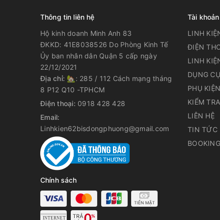
Thông tin liên hệ
Tài khoản
Hộ kinh doanh Minh Anh 83
LINH KIỆ
ĐKKD: 41E8038526 Do Phòng Kinh Tế
ĐIỆN THO
Ủy ban nhân dân Quận 5 cấp ngày
LINH KIỆ
22/12/2021
DỤNG CỤ
Địa chỉ:
🏡: 285 / 112 Cách mạng tháng
PHỤ KIỆ
8 P12 Q10 -TPHCM
KIỂM TR
Điện thoại:
0918 428 428
LIÊN HỆ
Email:
Linhkien62bisdongphuong@gmail.com
TIN TỨC
BOOKING
Chính sách