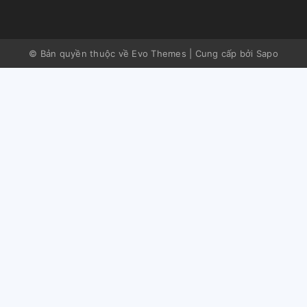
© Bản quyền thuộc về Evo Themes
|
Cung cấp bởi
Sapo