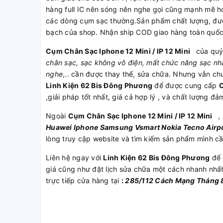
hàng full IC nên sóng nên nghe gọi cũng mạnh mẽ hơ
các dòng cụm sạc thường.Sản phẩm chất lượng, được
bạch của shop. Nhận ship COD giao hàng toàn quố
Cụm Chân Sạc Iphone 12 Mini / IP 12 Mini
của quý 
chân sạc, sạc không vô điện, mất chức năng sạc nhan
nghe
,.. cần được thay thế, sửa chữa. Nhưng vẫn ch
Linh Kiện 62 Bis Đông Phương
để được cung cấp
C
,giải pháp tốt nhất, giá cả hợp lý , và chất lượng đả
Ngoài
Cụm Chân Sạc Iphone 12 Mini / IP 12 Mini
, 
Huawei
Iphone
Samsung
Vsmart
Nokia
Tecno
Airp
lòng truy cập website và tìm kiếm sản phẩm mình c
Liên hệ ngay với
Linh Kiện 62 Bis Đông Phương
để 
giá cũng như đặt lịch sửa chữa một cách nhanh nhấ
trực tiếp cửa hàng tại
:
285/112 Cách Mạng Tháng 8