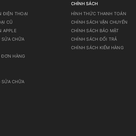
CHÍNH SÁCH
N ĐIỆN THOẠI
HÌNH THỨC THANH TOÁN
ẠI CŨ
CHÍNH SÁCH VẬN CHUYỂN
N APPLE
CHÍNH SÁCH BẢO MẬT
 SỬA CHỮA
CHÍNH SÁCH ĐỔI TRẢ
N
CHÍNH SÁCH KIỂM HÀNG
A ĐƠN HÀNG
 SỬA CHỮA