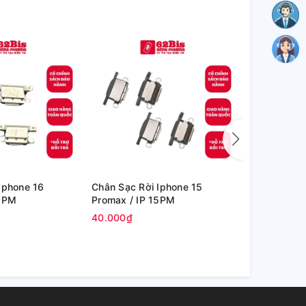
Iphone 16
Chân Sạc Rời Iphone 15
Chân Sạc Rờ
16PM
Promax / IP 15PM
Promax / I
40.000₫
35.000₫