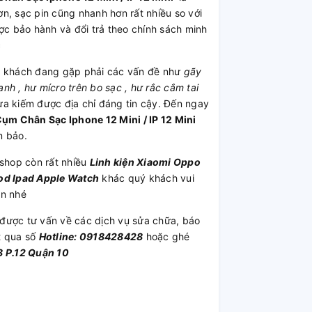
n, sạc pin cũng nhanh hơn rất nhiều so với
 bảo hành và đổi trả theo chính sách minh
c
khách đang gặp phải các vấn đề như
gãy
h , hư mícro trên bo sạc , hư rắc cắm tai
ưa kiếm được địa chỉ đáng tin cậy. Đến ngay
ụm Chân Sạc Iphone 12 Mini / IP 12 Mini
m bảo.
shop còn rất nhiều
Linh kiện
Xiaomi
Oppo
od
Ipad
Apple Watch
khác quý khách vui
ần nhé
được tư vấn về các dịch vụ sửa chữa, báo
t qua số
Hotline: 0918428428
hoặc ghé
 P.12 Quận 10