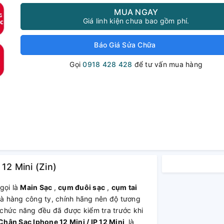
MUA NGAY
Giá linh kiện chưa bao gồm phí.
Báo Giá Sửa Chữa
Gọi
0918 428 428
để tư vấn mua hàng
12 Mini (Zin)
gọi là
Main Sạc
,
cụm đuôi sạc
,
cụm tai
à hàng công ty, chính hãng nên độ tương
ư chức năng đều đã được kiểm tra trước khi
hân Sạc Iphone 12 Mini / IP 12 Mini
là