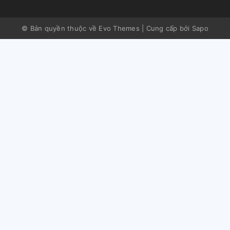
© Bản quyền thuộc về Evo Themes
|
Cung cấp bởi
Sapo