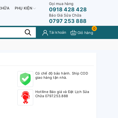
Gọi mua hàng
CHỮA
PHỤ KIỆN
0918 428 428
Báo Giá Sửa Chữa
0797 253 888
0
Tài khoản
Giỏ hàng
Có chế độ bảo hành. Ship COD
giao hàng tận nhà.
Hotlline Báo giá và Đặt Lịch Sửa
Chữa 0797.253.888