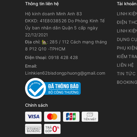
Thông tin liên hệ
Tài khoản
Hộ kinh doanh Minh Anh 83
LINH KIỆ
ĐKKD: 41E8038526 Do Phòng Kinh Tế
ĐIỆN THO
Ủy ban nhân dân Quận 5 cấp ngày
LINH KIỆ
22/12/2021
DỤNG CỤ
Địa chỉ:
🏡: 285 / 112 Cách mạng tháng
PHỤ KIỆ
8 P12 Q10 -TPHCM
KIỂM TR
Điện thoại:
0918 428 428
LIÊN HỆ
Email:
Linhkien62bisdongphuong@gmail.com
TIN TỨC
BOOKING
Chính sách