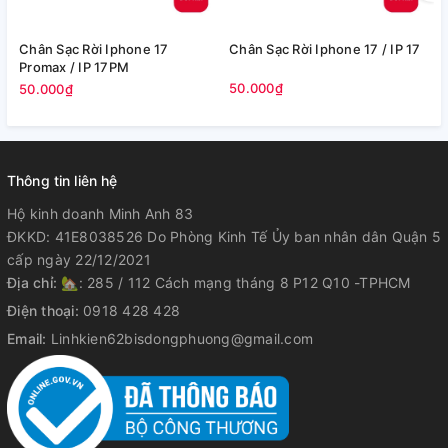
Chân Sạc Rời Iphone 17
Chân Sạc Rời Iphone 17 / IP 17
C
Promax / IP 17PM
I
50.000₫
50.000₫
5
Thông tin liên hệ
Hộ kinh doanh Minh Anh 83
ĐKKD: 41E8038526 Do Phòng Kinh Tế Ủy ban nhân dân Quận 5
cấp ngày 22/12/2021
Địa chỉ:
🏡: 285 / 112 Cách mạng tháng 8 P12 Q10 -TPHCM
Điện thoại:
0918 428 428
Email:
Linhkien62bisdongphuong@gmail.com