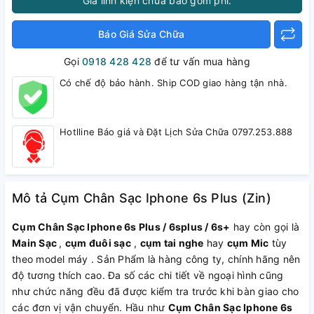
Giá linh kiện chưa bao gồm phí.
Báo Giá Sửa Chữa
Gọi
0918 428 428
để tư vấn mua hàng
Có chế độ bảo hành. Ship COD giao hàng tận nhà.
Hotlline Báo giá và Đặt Lịch Sửa Chữa 0797.253.888
Mô tả Cụm Chân Sạc Iphone 6s Plus (Zin)
Cụm Chân Sạc Iphone 6s Plus / 6splus / 6s+
hay còn gọi là
Main Sạc
,
cụm đuôi sạc
,
cụm tai nghe
hay
cụm Mic
tùy
theo model máy . Sản Phẩm là hàng công ty, chính hãng nên
độ tương thích cao. Đa số các chi tiết về ngoại hình cũng
như chức năng đều đã được kiểm tra trước khi bàn giao cho
các đơn vị vận chuyển. Hầu như
Cụm Chân Sạc Iphone 6s