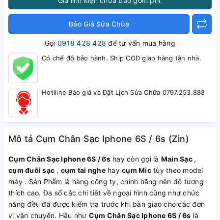
Giá linh kiện chưa bao gồm phí.
Báo Giá Sửa Chữa
Gọi
0918 428 428
để tư vấn mua hàng
Có chế độ bảo hành. Ship COD giao hàng tận nhà.
Hotlline Báo giá và Đặt Lịch Sửa Chữa 0797.253.888
Mô tả Cụm Chân Sạc Iphone 6S / 6s (Zin)
Cụm Chân Sạc Iphone 6S / 6s
hay còn gọi là
Main Sạc
,
cụm đuôi sạc
,
cụm tai nghe
hay
cụm Mic
tùy theo model
máy . Sản Phẩm là hàng công ty, chính hãng nên độ tương
thích cao. Đa số các chi tiết về ngoại hình cũng như chức
năng đều đã được kiểm tra trước khi bàn giao cho các đơn
vị vận chuyển. Hầu như
Cụm Chân Sạc Iphone 6S / 6s
là