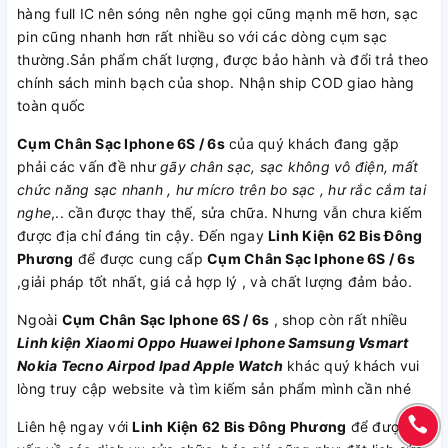
hàng full IC nên sóng nên nghe gọi cũng mạnh mẽ hơn, sạc
pin cũng nhanh hơn rất nhiều so với các dòng cụm sạc
thường.Sản phẩm chất lượng, được bảo hành và đổi trả theo
chính sách minh bạch của shop. Nhận ship COD giao hàng
toàn quốc
Cụm Chân Sạc Iphone 6S / 6s
của quý khách đang gặp
phải các vấn đề như
gãy chân sạc, sạc không vô điện, mất
chức năng sạc nhanh , hư mícro trên bo sạc , hư rắc cắm tai
nghe
,.. cần được thay thế, sửa chữa. Nhưng vẫn chưa kiếm
được địa chỉ đáng tin cậy. Đến ngay
Linh Kiện 62 Bis Đông
Phương
để được cung cấp
Cụm Chân Sạc Iphone 6S / 6s
,giải pháp tốt nhất, giá cả hợp lý , và chất lượng đảm bảo.
Ngoài
Cụm Chân Sạc Iphone 6S / 6s
, shop còn rất nhiều
Linh kiện
Xiaomi
Oppo
Huawei
Iphone
Samsung
Vsmart
Nokia
Tecno
Airpod
Ipad
Apple Watch
khác quý khách vui
lòng truy cập website và tìm kiếm sản phẩm mình cần nhé
Liên hệ ngay với
Linh Kiện 62 Bis Đông Phương
để được tư