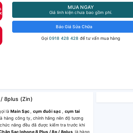
MUA NGAY
Giá linh kiện chưa bao gồm phí.
Báo Giá Sửa Chữa
Gọi
0918 428 428
để tư vấn mua hàng
/ 8plus (Zin)
ọi là
Main Sạc
,
cụm đuôi sạc
,
cụm tai
à hàng công ty, chính hãng nên độ tương
ư chức năng đều đã được kiểm tra trước khi
hân Sạc Iphone 8 Plus / 8p / 8plus
là hàng