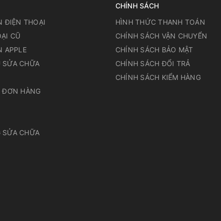
CHÍNH SÁCH
N ĐIỆN THOẠI
HÌNH THỨC THANH TOÁN
ẠI CŨ
CHÍNH SÁCH VẬN CHUYỂN
N APPLE
CHÍNH SÁCH BẢO MẬT
 SỬA CHỮA
CHÍNH SÁCH ĐỔI TRẢ
N
CHÍNH SÁCH KIỂM HÀNG
A ĐƠN HÀNG
 SỬA CHỮA