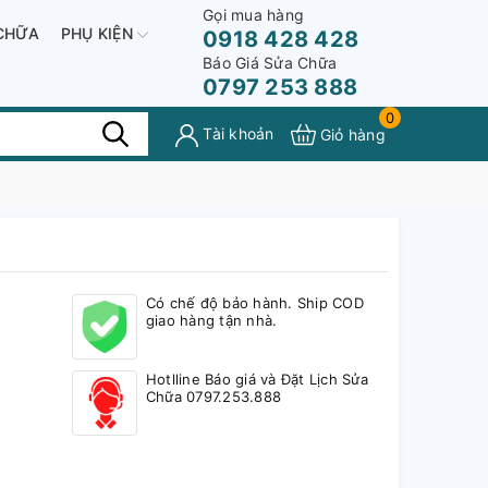
Gọi mua hàng
CHỮA
PHỤ KIỆN
0918 428 428
Báo Giá Sửa Chữa
0797 253 888
0
Tài khoản
Giỏ hàng
Có chế độ bảo hành. Ship COD
giao hàng tận nhà.
Hotlline Báo giá và Đặt Lịch Sửa
Chữa 0797.253.888