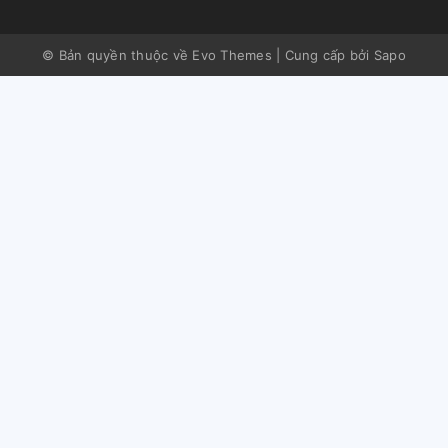
© Bản quyền thuộc về Evo Themes
|
Cung cấp bởi
Sapo