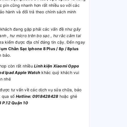
c pin cũng nhanh hơn rất nhiều so với các
 hành và đổi trả theo chính sách minh
c
khách đang gặp phải các vấn đề như
gãy
h , hư mícro trên bo sạc , hư rắc cắm tai
ưa kiếm được địa chỉ đáng tin cậy. Đến ngay
ụm Chân Sạc Iphone 8 Plus / 8p / 8plus
m bảo.
hop còn rất nhiều
Linh kiện
Xiaomi
Oppo
od
Ipad
Apple Watch
khác quý khách vui
ần nhé
được tư vấn về các dịch vụ sửa chữa, báo
t qua số
Hotline: 0918428428
hoặc ghé
 P.12 Quận 10