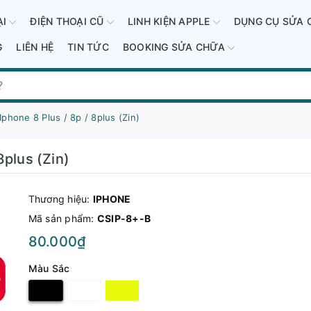
ẠI
ĐIỆN THOẠI CŨ
LINH KIỆN APPLE
DỤNG CỤ SỬA 
G
LIÊN HỆ
TIN TỨC
BOOKING SỬA CHỮA
phone 8 Plus / 8p / 8plus (Zin)
8plus (Zin)
Thương hiệu:
IPHONE
Mã sản phẩm:
CSIP-8+-B
80.000₫
Màu Sắc