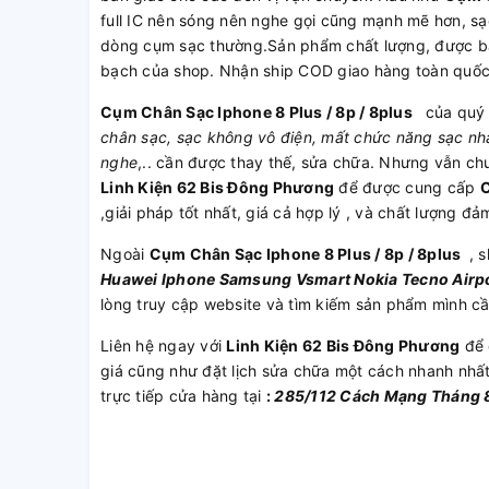
full IC nên sóng nên nghe gọi cũng mạnh mẽ hơn, sạ
dòng cụm sạc thường.Sản phẩm chất lượng, được bảo
bạch của shop. Nhận ship COD giao hàng toàn quố
Cụm Chân Sạc Iphone 8 Plus / 8p / 8plus
của quý 
chân sạc, sạc không vô điện, mất chức năng sạc nhan
nghe
,.. cần được thay thế, sửa chữa. Nhưng vẫn ch
Linh Kiện 62 Bis Đông Phương
để được cung cấp
C
,giải pháp tốt nhất, giá cả hợp lý , và chất lượng đả
Ngoài
Cụm Chân Sạc Iphone 8 Plus / 8p / 8plus
, s
Huawei
Iphone
Samsung
Vsmart
Nokia
Tecno
Airp
lòng truy cập website và tìm kiếm sản phẩm mình c
Liên hệ ngay với
Linh Kiện 62 Bis Đông Phương
để 
giá cũng như đặt lịch sửa chữa một cách nhanh nhấ
trực tiếp cửa hàng tại
:
285/112 Cách Mạng Tháng 8