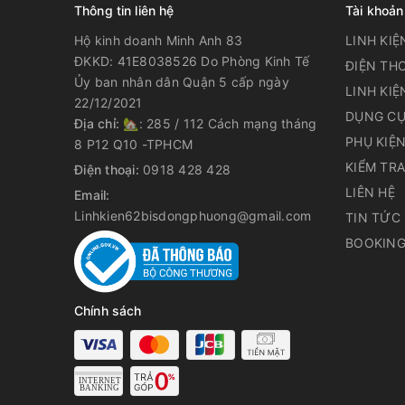
Thông tin liên hệ
Tài khoản
Hộ kinh doanh Minh Anh 83
LINH KIỆ
ĐKKD: 41E8038526 Do Phòng Kinh Tế
ĐIỆN THO
Ủy ban nhân dân Quận 5 cấp ngày
LINH KIỆ
22/12/2021
DỤNG CỤ
Địa chỉ:
🏡: 285 / 112 Cách mạng tháng
PHỤ KIỆ
8 P12 Q10 -TPHCM
KIỂM TR
Điện thoại:
0918 428 428
LIÊN HỆ
Email:
Linhkien62bisdongphuong@gmail.com
TIN TỨC
BOOKING
Chính sách