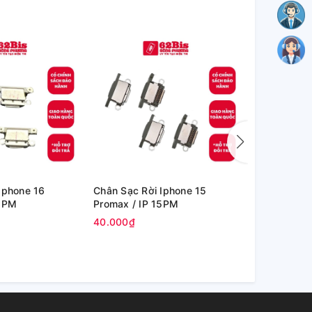
Iphone 16
Chân Sạc Rời Iphone 15
Chân Sạc Rờ
16PM
Promax / IP 15PM
Promax / I
40.000₫
35.000₫