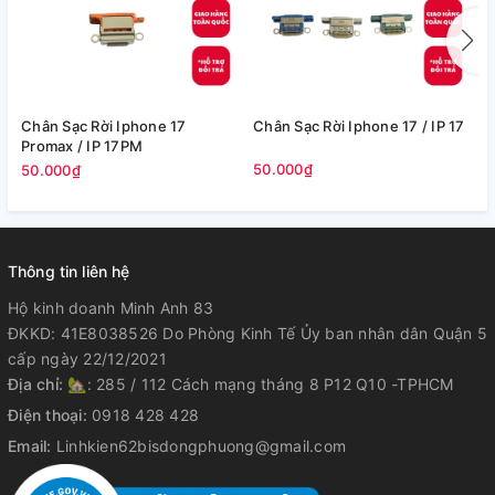
Chân Sạc Rời Iphone 17
Chân Sạc Rời Iphone 17 / IP 17
C
Promax / IP 17PM
I
50.000₫
50.000₫
5
Thông tin liên hệ
Hộ kinh doanh Minh Anh 83
ĐKKD: 41E8038526 Do Phòng Kinh Tế Ủy ban nhân dân Quận 5
cấp ngày 22/12/2021
Địa chỉ:
🏡: 285 / 112 Cách mạng tháng 8 P12 Q10 -TPHCM
Điện thoại:
0918 428 428
Email:
Linhkien62bisdongphuong@gmail.com