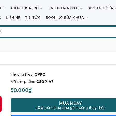
ẠI
ĐIỆN THOẠI CŨ
LINH KIỆN APPLE
DỤNG CỤ SỬA 
G
LIÊN HỆ
TIN TỨC
BOOKING SỬA CHỮA
Thương hiệu:
OPPO
Mã sản phẩm:
CSOP-A7
50.000₫
MUA NGAY
(Giá trên chưa bao gồm công thay thế)