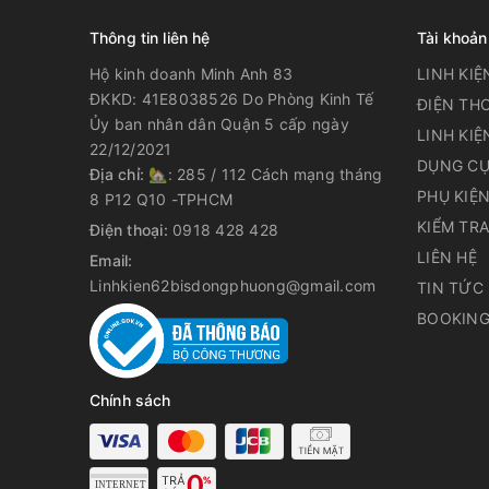
Thông tin liên hệ
Tài khoản
Hộ kinh doanh Minh Anh 83
LINH KIỆ
ĐKKD: 41E8038526 Do Phòng Kinh Tế
ĐIỆN THO
Ủy ban nhân dân Quận 5 cấp ngày
LINH KIỆ
22/12/2021
DỤNG CỤ
Địa chỉ:
🏡: 285 / 112 Cách mạng tháng
PHỤ KIỆ
8 P12 Q10 -TPHCM
KIỂM TR
Điện thoại:
0918 428 428
LIÊN HỆ
Email:
Linhkien62bisdongphuong@gmail.com
TIN TỨC
BOOKING
Chính sách