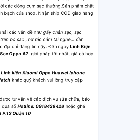
 với các dòng cụm sạc thường.Sản phẩm chất
inh bạch của shop. Nhận ship COD giao hàng
hải các vấn đề như
gãy chân sạc, sạc
trên bo sạc , hư rắc cắm tai nghe
,.. cần
 địa chỉ đáng tin cậy. Đến ngay
Linh Kiện
Sạc Oppo A7
,giải pháp tốt nhất, giá cả hợp
u
Linh kiện
Xiaomi
Oppo
Huawei
Iphone
Watch
khác quý khách vui lòng truy cập
được tư vấn về các dịch vụ sửa chữa, báo
t qua số
Hotline: 0918428428
hoặc ghé
 P.12 Quận 10