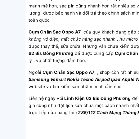
mạnh mẽ hơn, sạc pin cũng nhanh hơn rất nhiều so
lượng, được bảo hành và đổi trả theo chính sách m
toàn quốc
Cụm Chân Sạc Oppo A7
của quý khách đang gặp p
không vô điện, mất chức năng sạc nhanh , hư mícro 
được thay thế, sửa chữa. Nhưng vẫn chưa kiếm được
62 Bis Đông Phương
để được cung cấp
Cụm Chân 
lý , và chất lượng đảm bảo.
Ngoài
Cụm Chân Sạc Oppo A7
, shop còn rất nhiề
Samsung
Vsmart
Nokia
Tecno
Airpod
Ipad
Apple 
website và tìm kiếm sản phẩm mình cần nhé
Liên hệ ngay với
Linh Kiện 62 Bis Đông Phương
để 
giá cũng như đặt lịch sửa chữa một cách nhanh nhấ
trực tiếp cửa hàng tại
:
285/112 Cách Mạng Tháng 8