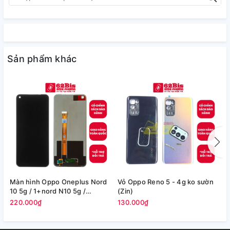
Sản phẩm khác
Màn hình Oppo Oneplus Nord
Vỏ Oppo Reno 5 - 4g ko sườn
D
10 5g / 1+nord N10 5g /
(Zin)
R
Oneplus Nord N100 5g full zin
220.000₫
130.000₫
1
(new hãng)