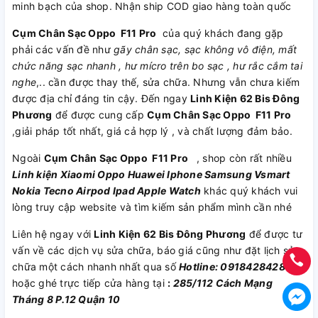
minh bạch của shop. Nhận ship COD giao hàng toàn quốc
Cụm Chân Sạc Oppo F11 Pro
của quý khách đang gặp
phải các vấn đề như
gãy chân sạc, sạc không vô điện, mất
chức năng sạc nhanh , hư mícro trên bo sạc , hư rắc cắm tai
nghe
,.. cần được thay thế, sửa chữa. Nhưng vẫn chưa kiếm
được địa chỉ đáng tin cậy. Đến ngay
Linh Kiện 62 Bis Đông
Phương
để được cung cấp
Cụm Chân Sạc Oppo F11 Pro
,giải pháp tốt nhất, giá cả hợp lý , và chất lượng đảm bảo.
Ngoài
Cụm Chân Sạc Oppo F11 Pro
, shop còn rất nhiều
Linh kiện
Xiaomi
Oppo
Huawei
Iphone
Samsung
Vsmart
Nokia
Tecno
Airpod
Ipad
Apple Watch
khác quý khách vui
lòng truy cập website và tìm kiếm sản phẩm mình cần nhé
Liên hệ ngay với
Linh Kiện 62 Bis Đông Phương
để được tư
vấn về các dịch vụ sửa chữa, báo giá cũng như đặt lịch sửa
chữa một cách nhanh nhất qua số
Hotline: 0918428428
hoặc ghé trực tiếp cửa hàng tại
:
285/112 Cách Mạng
Tháng 8 P.12 Quận 10