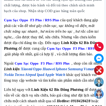
chất lượng, được bảo hành và đổi trả theo chính sách minh
bạch của shop. Nhận ship COD giao hàng toàn quốc
Cụm Sạc Oppo F3 Plus / R9S Plus
của quý khách đang gặp
phải các vấn đề như
gãy chân sạc, sạc không vô điện, mất
chức năng sạc nhanh , hư mícro trên bo sạc , hư rắc cắm tai
nghe
,.. cần được thay thế, sửa chữa. Nhưng vẫn chưa kiếm
được địa chỉ đáng tin cậy. Đến ngay
Linh Kiện 62 Bis Đông
Phương
để được cung cấp
Cụm Sạc Oppo F3 Plus / R9S Plus
,giải pháp tốt nhất, giá cả hợp lý , và chất lượng đảm bảo.
Ngoài
Cụm Sạc Oppo F3 Plus / R9S Plus
, shop còn rất nhiều
Linh kiện
Xiaomi
Oppo
Huawei
Iphone
Samsung
Vsmart
Nokia
Tecno
Airpod
Ipad
Apple Watch
khác quý khách vui
lòng truy cập website và tìm kiếm sản phẩm mình cần nhé
Liên hệ ngay với
Linh Kiện 62 Bis Đông Phương
để được tư
vấn về các dịch vụ sửa chữa, báo giá cũng như đặt lịch sửa
chữa một cách nhanh nhất qua số
Hotline: 0918428428
hoặc