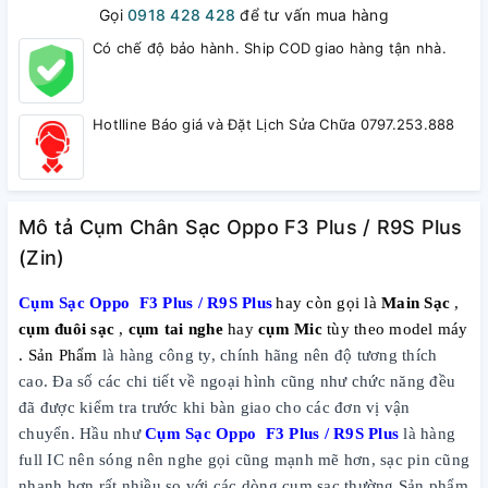
Gọi
0918 428 428
để tư vấn mua hàng
Có chế độ bảo hành. Ship COD giao hàng tận nhà.
Hotlline Báo giá và Đặt Lịch Sửa Chữa 0797.253.888
Mô tả Cụm Chân Sạc Oppo F3 Plus / R9S Plus
(Zin)
Cụm Sạc Oppo F3 Plus / R9S Plus
hay còn gọi là
Main Sạc
,
cụm đuôi sạc
,
cụm tai nghe
hay
cụm Mic
tùy theo model máy
. Sản Phẩm
là hàng công ty, chính hãng nên độ tương thích
cao. Đa số các chi tiết về ngoại hình cũng như chức năng đều
đã được kiểm tra trước khi bàn giao cho các đơn vị vận
chuyển. Hầu như
Cụm Sạc Oppo F3 Plus / R9S Plus
là hàng
full IC nên sóng nên nghe gọi cũng mạnh mẽ hơn, sạc pin cũng
nhanh hơn rất nhiều so với các dòng cụm sạc thường.Sản phẩm