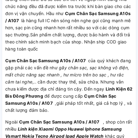
chức năng đều đã được kiểm tra trước khi bàn giao cho các
đơn vị vận chuyển. Hầu như
Cụm Chân Sạc Samsung A10s
/ A107
là hàng full IC nên sóng nên nghe gọi cũng mạnh mẽ
hơn, sạc pin cũng nhanh hơn rất nhiều so với các dòng cụm
sạc thường.Sản phẩm chất lượng, được bảo hành và đổi trả
theo chính sách minh bạch của shop. Nhận ship COD giao
hàng toàn quốc
Cụm Chân Sạc Samsung A10s / A107
của quý khách đang
gặp phải các vấn đề như
gãy chân sạc, sạc không vô điện,
mất chức năng sạc nhanh , hư mícro trên bo sạc , hư rắc
cắm tai nghe
,.. cần được thay thế, sửa chữa. Nhưng vẫn
chưa kiếm được địa chỉ đáng tin cậy. Đến ngay
Linh Kiện 62
Bis Đông Phương
để được cung cấp
Cụm Chân Sạc
Samsung A10s / A107
,giải pháp tốt nhất, giá cả hợp lý , và
chất lượng đảm bảo.
Ngoài
Cụm Chân Sạc Samsung A10s / A107
, shop còn rất
nhiều
Linh kiện
Xiaomi
Oppo
Huawei
Iphone
Samsung
Vsmart
Nokia
Tecno
Airpod
Ipad
Apple Watch
khác quý