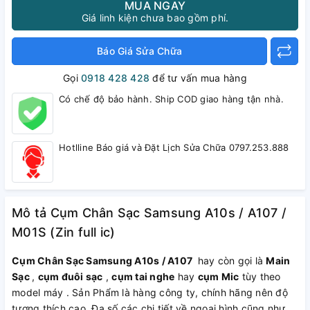
MUA NGAY
Giá linh kiện chưa bao gồm phí.
Báo Giá Sửa Chữa
Gọi
0918 428 428
để tư vấn mua hàng
Có chế độ bảo hành. Ship COD giao hàng tận nhà.
Hotlline Báo giá và Đặt Lịch Sửa Chữa 0797.253.888
Mô tả Cụm Chân Sạc Samsung A10s / A107 /
M01S (Zin full ic)
Cụm Chân Sạc Samsung A10s / A107
hay còn gọi là
Main
Sạc
,
cụm đuôi sạc
,
cụm tai nghe
hay
cụm Mic
tùy theo
model máy . Sản Phẩm là hàng công ty, chính hãng nên độ
tương thích cao. Đa số các chi tiết về ngoại hình cũng như