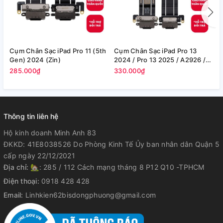
Cụm Chân Sạc iPad Pro 11 (5th
Cụm Chân Sạc iPad Pro 13
C
Gen) 2024 (Zin)
2024 / Pro 13 2025 / A2926 /
1
A2925 (Zin)
(
285.000₫
330.000₫
2
Thông tin liên hệ
Hộ kinh doanh Minh Anh 83
ĐKKD: 41E8038526 Do Phòng Kinh Tế Ủy ban nhân dân Quận 5
cấp ngày 22/12/2021
Địa chỉ:
🏡: 285 / 112 Cách mạng tháng 8 P12 Q10 -TPHCM
Điện thoại:
0918 428 428
Email:
Linhkien62bisdongphuong@gmail.com