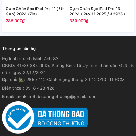
Cụm Chân Sạc iPad Pro 11 (5th
Cụm Chân Sạc iPad Pro 13
C
Gen) 2024 (Zin)
2024 / Pro 13 2025 / A2926 /
1
A2925 (Zin)
(
285.000₫
330.000₫
2
Thông tin liên hệ
Hộ kinh doanh Minh Anh 83
ĐKKD: 41E8038526 Do Phòng Kinh Tế Ủy ban nhân dân Quận 5
cấp ngày 22/12/2021
Địa chỉ:
🏡: 285 / 112 Cách mạng tháng 8 P12 Q10 -TPHCM
Điện thoại:
0918 428 428
Email:
Linhkien62bisdongphuong@gmail.com