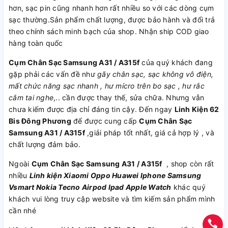
hơn, sạc pin cũng nhanh hơn rất nhiều so với các dòng cụm
sạc thường.Sản phẩm chất lượng, được bảo hành và đổi trả
theo chính sách minh bạch của shop. Nhận ship COD giao
hàng toàn quốc
Cụm Chân Sạc Samsung A31 / A315f
của quý khách đang
gặp phải các vấn đề như
gãy chân sạc, sạc không vô điện,
mất chức năng sạc nhanh , hư mícro trên bo sạc , hư rắc
cắm tai nghe
,.. cần được thay thế, sửa chữa. Nhưng vẫn
chưa kiếm được địa chỉ đáng tin cậy. Đến ngay
Linh Kiện 62
Bis Đông Phương
để được cung cấp
Cụm Chân Sạc
Samsung A31 / A315f
,giải pháp tốt nhất, giá cả hợp lý , và
chất lượng đảm bảo.
Ngoài
Cụm Chân Sạc Samsung A31 / A315f
, shop còn rất
nhiều
Linh kiện
Xiaomi
Oppo
Huawei
Iphone
Samsung
Vsmart
Nokia
Tecno
Airpod
Ipad
Apple Watch
khác quý
khách vui lòng truy cập website và tìm kiếm sản phẩm mình
cần nhé