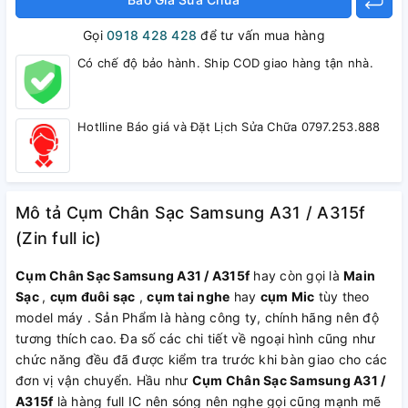
Gọi
0918 428 428
để tư vấn mua hàng
Có chế độ bảo hành. Ship COD giao hàng tận nhà.
Hotlline Báo giá và Đặt Lịch Sửa Chữa 0797.253.888
Mô tả Cụm Chân Sạc Samsung A31 / A315f
(Zin full ic)
Cụm Chân Sạc Samsung A31 / A315f
hay còn gọi là
Main
Sạc
,
cụm đuôi sạc
,
cụm tai nghe
hay
cụm Mic
tùy theo
model máy . Sản Phẩm là hàng công ty, chính hãng nên độ
tương thích cao. Đa số các chi tiết về ngoại hình cũng như
chức năng đều đã được kiểm tra trước khi bàn giao cho các
đơn vị vận chuyển. Hầu như
Cụm Chân Sạc Samsung A31 /
A315f
là hàng full IC nên sóng nên nghe gọi cũng mạnh mẽ