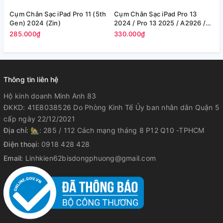
Cụm Chân Sạc iPad Pro 11 (5th
Cụm Chân Sạc iPad Pro 13
C
Gen) 2024 (Zin)
2024 / Pro 13 2025 / A2926 /
1
A2925 (Zin)
(
285.000₫
330.000₫
2
Thông tin liên hệ
Hộ kinh doanh Minh Anh 83
ĐKKD: 41E8038526 Do Phòng Kinh Tế Ủy ban nhân dân Quận 5
cấp ngày 22/12/2021
Địa chỉ:
🏡: 285 / 112 Cách mạng tháng 8 P12 Q10 -TPHCM
Điện thoại:
0918 428 428
Email:
Linhkien62bisdongphuong@gmail.com