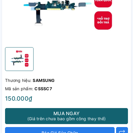
Thương hiệu:
SAMSUNG
Mã sản phẩm:
CSSSC7
150.000₫
MUA NGAY
(Giá trên chưa bao gồm công thay thế)
Báo Giá Sửa Chữa