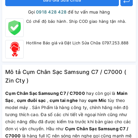
Gọi
0918 428 428
để tư vấn mua hàng
Có chế độ bảo hành. Ship COD giao hàng tận nhà.
Hotlline Báo giá và Đặt Lịch Sửa Chữa 0797.253.888
Mô tả Cụm Chân Sạc Samsung C7 / C7000 (
Zin Cty )
Cụm Chân Sạc Samsung C7 / C7000
hay còn gọi là
Main
Sạc
,
cụm đuôi sạc
,
cụm tai nghe
hay
cụm Mic
tùy theo
model máy . Sản Phẩm là hàng công ty, chính hãng nên độ
tương thích cao. Đa số các chi tiết về ngoại hình cũng như
chức năng đều đã được kiểm tra trước khi bàn giao cho các
đơn vị vận chuyển. Hầu như
Cụm Chân Sạc Samsung C7 /
C7000
là hàng full IC nên sóng nên nghe gọi cũng mạnh mẽ