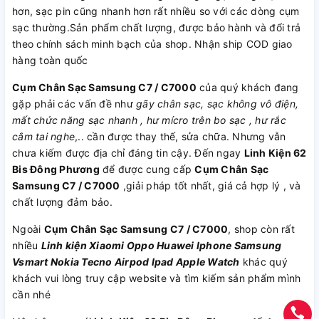
hơn, sạc pin cũng nhanh hơn rất nhiều so với các dòng cụm
sạc thường.Sản phẩm chất lượng, được bảo hành và đổi trả
theo chính sách minh bạch của shop. Nhận ship COD giao
hàng toàn quốc
Cụm Chân Sạc Samsung C7 / C7000
của quý khách đang
gặp phải các vấn đề như
gãy chân sạc, sạc không vô điện,
mất chức năng sạc nhanh , hư mícro trên bo sạc , hư rắc
cắm tai nghe
,.. cần được thay thế, sửa chữa. Nhưng vẫn
chưa kiếm được địa chỉ đáng tin cậy. Đến ngay
Linh Kiện 62
Bis Đông Phương
để được cung cấp
Cụm Chân Sạc
Samsung C7 / C7000
,giải pháp tốt nhất, giá cả hợp lý , và
chất lượng đảm bảo.
Ngoài
Cụm Chân Sạc Samsung C7 / C7000
, shop còn rất
nhiều
Linh kiện
Xiaomi
Oppo
Huawei
Iphone
Samsung
Vsmart
Nokia
Tecno
Airpod
Ipad
Apple Watch
khác quý
khách vui lòng truy cập website và tìm kiếm sản phẩm mình
cần nhé