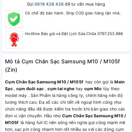
Gọi
0918 428 428
để tư vấn mua hàng
Có chế độ bảo hành. Ship COD giao hàng tận nhà.
Hotlline Báo giá và Đặt Lịch Sửa Chữa 0797.253.888
Mô tả Cụm Chân Sạc Samsung M10 / M105f
(Zin)
Cụm Chân Sạc Samsung M10 / M105f
hay còn gọi là
Main
Sạc
,
cụm đuôi sạc
,
cụm tai nghe
hay
cụm Mic
tùy theo
model máy . Sản Phẩm là hàng công ty, chính hãng nên độ
tương thích cao. Đa số các chi tiết về ngoại hình cũng như
chức năng đều đã được kiểm tra trước khi bàn giao cho các
đơn vị vận chuyển. Hầu như
Cụm Chân Sạc Samsung M10 /
M105f
là hàng full IC nên sóng nên nghe gọi cũng mạnh mẽ
hơn, sạc pin cũng nhanh hơn rất nhiều so với các dòng cụm