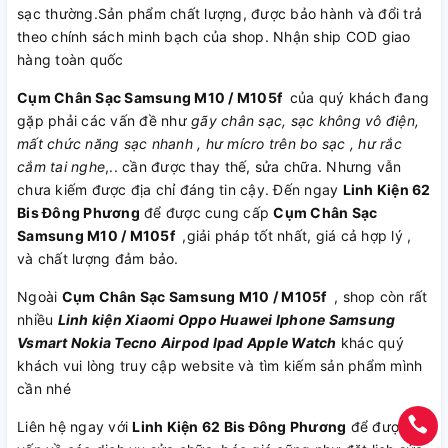
sạc thường.Sản phẩm chất lượng, được bảo hành và đổi trả
theo chính sách minh bạch của shop. Nhận ship COD giao
hàng toàn quốc
Cụm Chân Sạc Samsung M10 / M105f
của quý khách đang
gặp phải các vấn đề như
gãy chân sạc, sạc không vô điện,
mất chức năng sạc nhanh , hư mícro trên bo sạc , hư rắc
cắm tai nghe
,.. cần được thay thế, sửa chữa. Nhưng vẫn
chưa kiếm được địa chỉ đáng tin cậy. Đến ngay
Linh Kiện 62
Bis Đông Phương
để được cung cấp
Cụm Chân Sạc
Samsung M10 / M105f
,giải pháp tốt nhất, giá cả hợp lý ,
và chất lượng đảm bảo.
Ngoài
Cụm Chân Sạc Samsung M10 / M105f
, shop còn rất
nhiều
Linh kiện
Xiaomi
Oppo
Huawei
Iphone
Samsung
Vsmart
Nokia
Tecno
Airpod
Ipad
Apple Watch
khác quý
khách vui lòng truy cập website và tìm kiếm sản phẩm mình
cần nhé
Liên hệ ngay với
Linh Kiện 62 Bis Đông Phương
để được tư