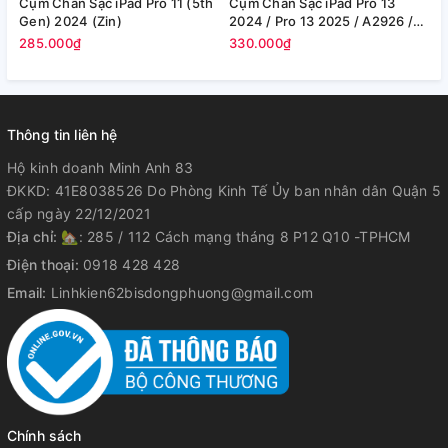
Cụm Chân Sạc iPad Pro 11 (5th
Cụm Chân Sạc iPad Pro 13
C
Gen) 2024 (Zin)
2024 / Pro 13 2025 / A2926 /
1
A2925 (Zin)
(
285.000₫
330.000₫
2
Thông tin liên hệ
Hộ kinh doanh Minh Anh 83
ĐKKD: 41E8038526 Do Phòng Kinh Tế Ủy ban nhân dân Quận 5
cấp ngày 22/12/2021
Địa chỉ:
🏡: 285 / 112 Cách mạng tháng 8 P12 Q10 -TPHCM
Điện thoại:
0918 428 428
Email:
Linhkien62bisdongphuong@gmail.com
Chính sách