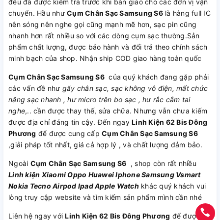
đều đã được kiểm tra trước khi bàn giao cho các đơn vị vận
chuyển. Hầu như
Cụm Chân Sạc Samsung S6
là hàng full IC
nên sóng nên nghe gọi cũng mạnh mẽ hơn, sạc pin cũng
nhanh hơn rất nhiều so với các dòng cụm sạc thường.Sản
phẩm chất lượng, được bảo hành và đổi trả theo chính sách
minh bạch của shop. Nhận ship COD giao hàng toàn quốc
Cụm Chân Sạc Samsung S6
của quý khách đang gặp phải
các vấn đề như
gãy chân sạc, sạc không vô điện, mất chức
năng sạc nhanh , hư mícro trên bo sạc , hư rắc cắm tai
nghe
,.. cần được thay thế, sửa chữa. Nhưng vẫn chưa kiếm
được địa chỉ đáng tin cậy. Đến ngay
Linh Kiện 62 Bis Đông
Phương
để được cung cấp
Cụm Chân Sạc Samsung S6
,giải pháp tốt nhất, giá cả hợp lý , và chất lượng đảm bảo.
Ngoài
Cụm Chân Sạc Samsung S6
, shop còn rất nhiều
Linh kiện
Xiaomi
Oppo
Huawei
Iphone
Samsung
Vsmart
Nokia
Tecno
Airpod
Ipad
Apple Watch
khác quý khách vui
lòng truy cập website và tìm kiếm sản phẩm mình cần nhé
Liên hệ ngay với
Linh Kiện 62 Bis Đông Phương
để được tư