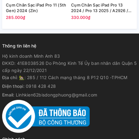
Cụm Chân Sạc iPad Pro 11 (5th
Cụm Chân Sạc iPad Pro 13
C
Gen) 2024 (Zin)
2024 / Pro 13 2025 / A2926 /
1
A2925 (Zin)
(
285.000₫
330.000₫
2
Thông tin liên hệ
Hộ kinh doanh Minh Anh 83
ĐKKD: 41E8038526 Do Phòng Kinh Tế Ủy ban nhân dân Quận 5
cấp ngày 22/12/2021
Địa chỉ:
🏡: 285 / 112 Cách mạng tháng 8 P12 Q10 -TPHCM
Điện thoại:
0918 428 428
Email:
Linhkien62bisdongphuong@gmail.com