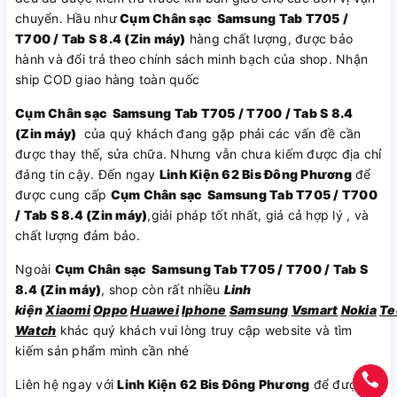
chuyển. Hầu như
Cụm Chân sạc Samsung Tab T705 /
T700 / Tab S 8.4 (Zin máy)
hàng chất lượng, được bảo
hành và đổi trả theo chính sách minh bạch của shop. Nhận
ship COD giao hàng toàn quốc
Cụm Chân sạc Samsung Tab T705 / T700 / Tab S 8.4
(Zin máy)
của quý khách đang gặp phải các vấn đề cần
được thay thế, sửa chữa. Nhưng vẫn chưa kiếm được địa chỉ
đáng tin cậy. Đến ngay
Linh Kiện 62 Bis Đông Phương
để
được cung cấp
Cụm Chân sạc Samsung Tab T705 / T700
/ Tab S 8.4 (Zin máy)
,giải pháp tốt nhất, giá cả hợp lý , và
chất lượng đảm bảo.
Ngoài
Cụm Chân sạc Samsung Tab T705 / T700 / Tab S
8.4 (Zin máy)
, shop còn rất nhiều
Linh
kiện
Xiaomi
Oppo
Huawei
Iphone
Samsung
Vsmart
Nokia
Te
Watch
khác quý khách vui lòng truy cập website và tìm
kiếm sản phẩm mình cần nhé
Liên hệ ngay với
Linh Kiện 62 Bis Đông Phương
để được tư