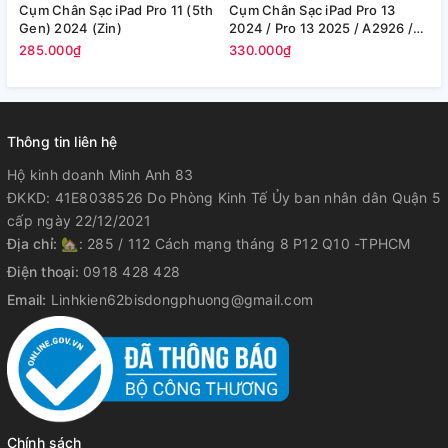
Cụm Chân Sạc iPad Pro 11 (5th
Cụm Chân Sạc iPad Pro 13
C
Gen) 2024 (Zin)
2024 / Pro 13 2025 / A2926 /
1
A2925 (Zin)
(
285.000₫
330.000₫
2
Thông tin liên hệ
Hộ kinh doanh Minh Anh 83
ĐKKD: 41E8038526 Do Phòng Kinh Tế Ủy ban nhân dân Quận 5
cấp ngày 22/12/2021
Địa chỉ:
🏡: 285 / 112 Cách mạng tháng 8 P12 Q10 -TPHCM
Điện thoại:
0918 428 428
Email:
Linhkien62bisdongphuong@gmail.com
Chính sách