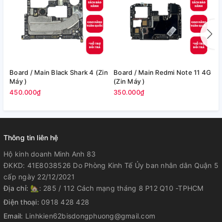
Board / Main Black Shark 4 (Zin
Board / Main Redmi Note 11 4G
Bo
Máy )
(Zin Máy )
M
450.000₫
350.000₫
3
Thông tin liên hệ
Hộ kinh doanh Minh Anh 83
ĐKKD: 41E8038526 Do Phòng Kinh Tế Ủy ban nhân dân Quận 5
cấp ngày 22/12/2021
Địa chỉ:
🏡: 285 / 112 Cách mạng tháng 8 P12 Q10 -TPHCM
Điện thoại:
0918 428 428
Email:
Linhkien62bisdongphuong@gmail.com