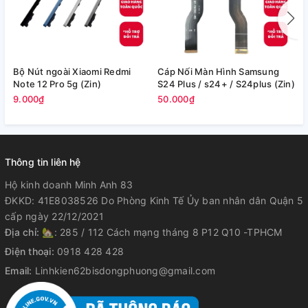
Bộ Nút ngoài Xiaomi Redmi
Cáp Nối Màn Hình Samsung
C
Note 12 Pro 5g (Zin)
S24 Plus / s24+ / S24plus (Zin)
S
(
9.000₫
50.000₫
1
Thông tin liên hệ
Hộ kinh doanh Minh Anh 83
ĐKKD: 41E8038526 Do Phòng Kinh Tế Ủy ban nhân dân Quận 5
cấp ngày 22/12/2021
Địa chỉ:
🏡: 285 / 112 Cách mạng tháng 8 P12 Q10 -TPHCM
Điện thoại:
0918 428 428
Email:
Linhkien62bisdongphuong@gmail.com