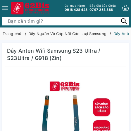
Gọi mua hàng
Báo Giá Sửa Chữa
0918 428 428
0797 253 888
Trang chủ
Dây Nguồn Và Cáp Nối Các Loại Samsung
Dây Anten
Dây Anten Wifi Samsung S23 Ultra /
S23Ultra / G918 (Zin)