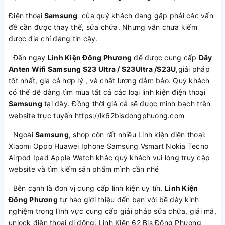
Điện thoại
Samsung
của quý khách đang gặp phải các vấn
đề cần được thay thế, sửa chữa. Nhưng vẫn chưa kiếm
được địa chỉ đáng tin cậy.
Đến ngay
Linh Kiện Đông Phương
để được cung cấp
Dây
Anten Wifi Samsung S23 Ultra / S23Ultra /S23U
,giải pháp
tốt nhất, giá cả hợp lý , và chất lượng đảm bảo. Quý khách
có thể dễ dàng tìm mua tất cả các loại linh kiện điện thoại
Samsung
tại đây. Đồng thời giá cả sẽ được minh bạch trên
website trực tuyến https://lk62bisdongphuong.com
Ngoài
Samsung
, shop còn rất nhiều Linh kiện điện thoại:
Xiaomi Oppo Huawei Iphone Samsung Vsmart Nokia Tecno
Airpod Ipad Apple Watch khác quý khách vui lòng truy cập
website và tìm kiếm sản phẩm mình cần nhé
Bên cạnh là đơn vị cung cấp linh kiện uy tín.
Linh Kiện
Đông Phương
tự hào giới thiệu đến bạn với bề dày kinh
nghiệm trong lĩnh vực cung cấp giải pháp sửa chữa, giải mã,
unlock điện thoại di động. Linh Kiện 62 Bis Đông Phương