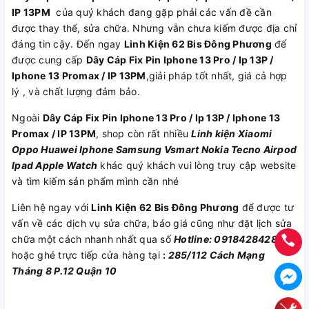
IP 13PM
của quý khách đang gặp phải các vấn đề cần
được thay thế, sửa chữa. Nhưng vẫn chưa kiếm được địa chỉ
đáng tin cậy. Đến ngay
Linh Kiện 62 Bis Đông Phương
để
được cung cấp
Dây Cáp Fix Pin Iphone 13 Pro / Ip 13P /
Iphone 13 Promax / IP 13PM
,giải pháp tốt nhất, giá cả hợp
lý , và chất lượng đảm bảo.
Ngoài
Dây Cáp Fix Pin Iphone 13 Pro / Ip 13P / Iphone 13
Promax / IP 13PM
, shop còn rất nhiều
Linh kiện
Xiaomi
Oppo
Huawei
Iphone
Samsung
Vsmart
Nokia
Tecno
Airpod
Ipad
Apple Watch
khác quý khách vui lòng truy cập website
và tìm kiếm sản phẩm mình cần nhé
Liên hệ ngay với
Linh Kiện 62 Bis Đông Phương
để được tư
vấn về các dịch vụ sửa chữa, báo giá cũng như đặt lịch sửa
chữa một cách nhanh nhất qua số
Hotline: 0918428428
hoặc ghé trực tiếp cửa hàng tại
:
285/112 Cách Mạng
Tháng 8 P.12 Quận 10