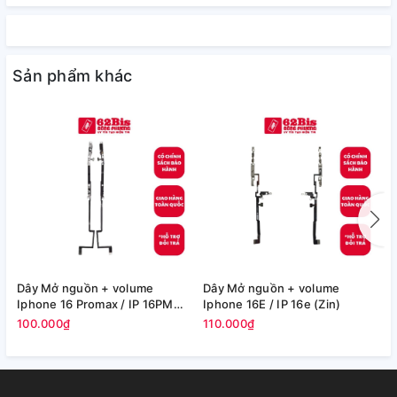
Sản phẩm khác
Dây Mở nguồn + volume
Dây Mở nguồn + volume
C
Iphone 16 Promax / IP 16PM
Iphone 16E / IP 16e (Zin)
P
(Zin)
100.000₫
110.000₫
1