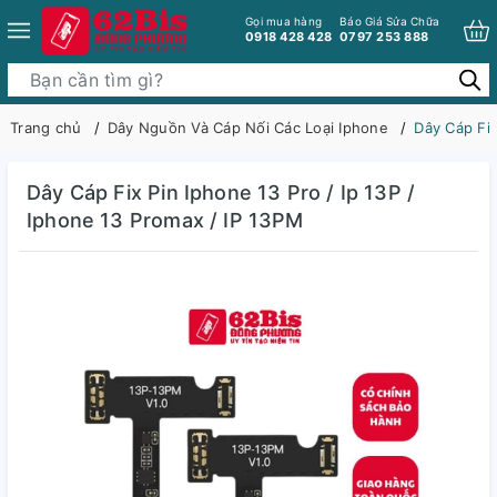
Gọi mua hàng
Báo Giá Sửa Chữa
0918 428 428
0797 253 888
Trang chủ
Dây Nguồn Và Cáp Nối Các Loại Iphone
Dây Cáp Fix
Dây Cáp Fix Pin Iphone 13 Pro / Ip 13P /
Iphone 13 Promax / IP 13PM