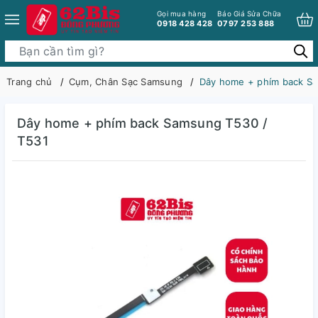
Gọi mua hàng
Báo Giá Sửa Chữa
0918 428 428
0797 253 888
Trang chủ
Cụm, Chân Sạc Samsung
Dây home + phím back S
Dây home + phím back Samsung T530 /
T531