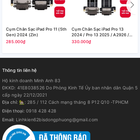
Cụm Chân Sạc iPad Pro 11 (5th
Cụm Chân Sạc iPad Pro 13
C
Gen) 2024 (Zin)
2024 / Pro 13 2025 / A2926 /
1
A2925 (Zin)
(
285.000₫
330.000₫
2
Thông tin liên hệ
Hộ kinh doanh Minh Anh 83
ĐKKD: 41E8038526 Do Phòng Kinh Tế Ủy ban nhân dân Quận 5
cấp ngày 22/12/2021
Địa chỉ:
🏡: 285 / 112 Cách mạng tháng 8 P12 Q10 -TPHCM
Điện thoại:
0918 428 428
Email:
Linhkien62bisdongphuong@gmail.com