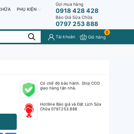
Gọi mua hàng
CHỮA
PHỤ KIỆN
0918 428 428
Báo Giá Sửa Chữa
0797 253 888
0
Tài khoản
Giỏ hàng
Có chế độ bảo hành. Ship COD
giao hàng tận nhà.
Hotlline Báo giá và Đặt Lịch Sửa
Chữa 0797.253.888