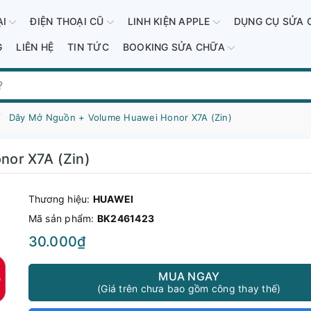
ẠI
ĐIỆN THOẠI CŨ
LINH KIỆN APPLE
DỤNG CỤ SỬA 
G
LIÊN HỆ
TIN TỨC
BOOKING SỬA CHỮA
Dây Mở Nguồn + Volume Huawei Honor X7A (Zin)
nor X7A (Zin)
Thương hiệu:
HUAWEI
Mã sản phẩm:
BK2461423
30.000₫
MUA NGAY
(Giá trên chưa bao gồm công thay thế)