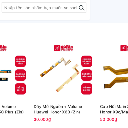
 Volume
Dây Mở Nguồn + Volume
Cáp Nối Main
Huawei Honor X5C Plus (Zin)
Huawei Honor X6B (Zin)
Honor X9c/Mag
Magic7 LITE (
30.000₫
50.000₫