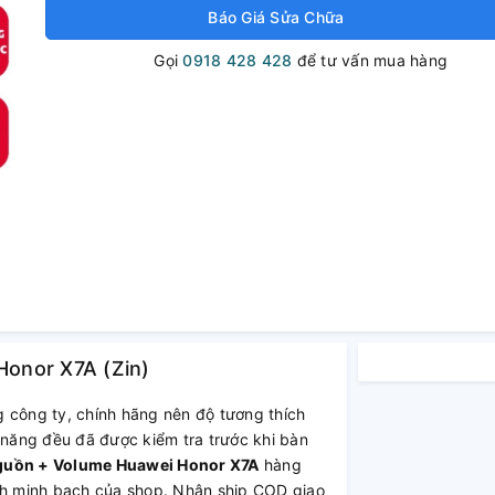
Báo Giá Sửa Chữa
Gọi
0918 428 428
để tư vấn mua hàng
onor X7A (Zin)
g công ty, chính hãng nên độ tương thích
 năng đều đã được kiểm tra trước khi bàn
uồn + Volume Huawei Honor X7A
hàng
ách minh bạch của shop. Nhận ship COD giao