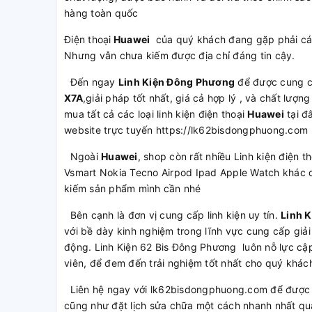
hàng toàn quốc
Điện thoại
Huawei
của quý khách đang gặp phải các
Nhưng vẫn chưa kiếm được địa chỉ đáng tin cậy.
Đến ngay
Linh Kiện Đông Phương
để được cung 
X7A
,giải pháp tốt nhất, giá cả hợp lý , và chất lư
mua tất cả các loại linh kiện điện thoại
Huawei
tại đ
website trực tuyến https://lk62bisdongphuong.com
Ngoài
Huawei
, shop còn rất nhiều Linh kiện điện
Vsmart Nokia Tecno Airpod Ipad Apple Watch khác q
kiếm sản phẩm mình cần nhé
Bên cạnh là đơn vị cung cấp linh kiện uy tín.
Linh 
với bề dày kinh nghiệm trong lĩnh vực cung cấp giải
động. Linh Kiện 62 Bis Đông Phương luôn nỗ lực cập
viên, để đem đến trải nghiệm tốt nhất cho quý khác
Liên hệ ngay với lk62bisdongphuong.com để được t
cũng như đặt lịch sửa chữa một cách nhanh nhất qu