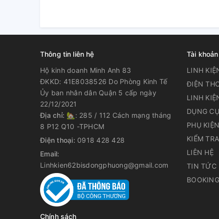
Thông tin liên hệ
Tài khoản
Hộ kinh doanh Minh Anh 83
LINH KIỆ
ĐKKD: 41E8038526 Do Phòng Kinh Tế
ĐIỆN THO
Ủy ban nhân dân Quận 5 cấp ngày
LINH KIỆ
22/12/2021
DỤNG CỤ
Địa chỉ:
🏡: 285 / 112 Cách mạng tháng
PHỤ KIỆ
8 P12 Q10 -TPHCM
KIỂM TR
Điện thoại:
0918 428 428
LIÊN HỆ
Email:
Linhkien62bisdongphuong@gmail.com
TIN TỨC
BOOKING
Chính sách