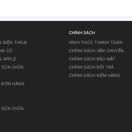
CHÍNH SÁCH
N ĐIỆN THOẠI
HÌNH THỨC THANH TOÁN
ẠI CŨ
CHÍNH SÁCH VẬN CHUYỂN
N APPLE
CHÍNH SÁCH BẢO MẬT
 SỬA CHỮA
CHÍNH SÁCH ĐỔI TRẢ
N
CHÍNH SÁCH KIỂM HÀNG
A ĐƠN HÀNG
 SỬA CHỮA