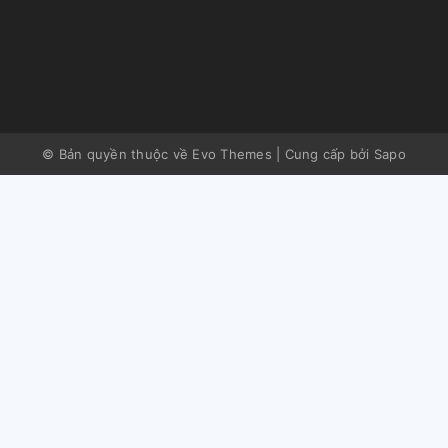
© Bản quyền thuộc về Evo Themes
|
Cung cấp bởi
Sapo