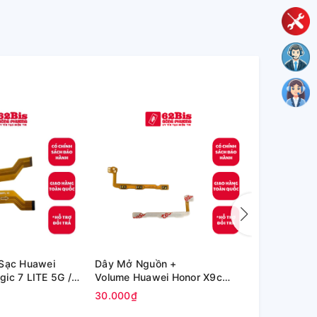
 Sạc Huawei
Dây Mở Nguồn +
Dây Mở Ngu
ic 7 LITE 5G /
Volume Huawei Honor X9c
Huawei Hon
Zin)
Smart / X60 5G (Zin)
5G (Zin)
30.000₫
30.000₫