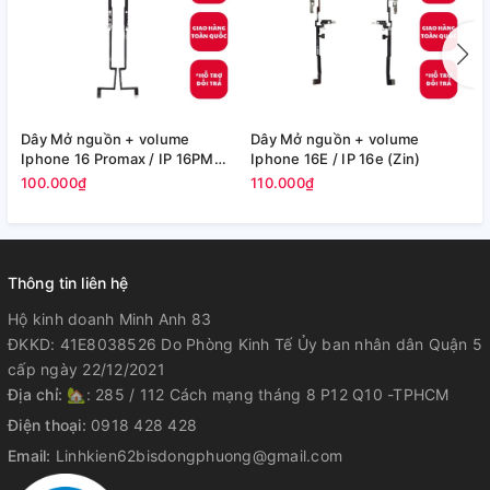
Dây Mở nguồn + volume
Dây Mở nguồn + volume
C
Iphone 16 Promax / IP 16PM
Iphone 16E / IP 16e (Zin)
P
(Zin)
100.000₫
110.000₫
1
Thông tin liên hệ
Hộ kinh doanh Minh Anh 83
ĐKKD: 41E8038526 Do Phòng Kinh Tế Ủy ban nhân dân Quận 5
cấp ngày 22/12/2021
Địa chỉ:
🏡: 285 / 112 Cách mạng tháng 8 P12 Q10 -TPHCM
Điện thoại:
0918 428 428
Email:
Linhkien62bisdongphuong@gmail.com