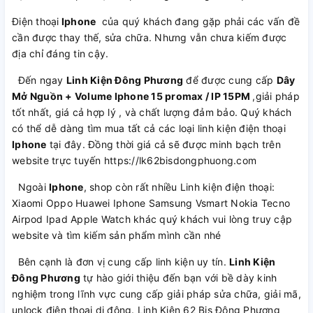
Điện thoại
Iphone
của quý khách đang gặp phải các vấn đề
cần được thay thế, sửa chữa. Nhưng vẫn chưa kiếm được
địa chỉ đáng tin cậy.
Đến ngay
Linh Kiện Đông Phương
để được cung cấp
Dây
Mở Nguồn + Volume Iphone 15 promax / IP 15PM
,giải pháp
tốt nhất, giá cả hợp lý , và chất lượng đảm bảo. Quý khách
có thể dễ dàng tìm mua tất cả các loại linh kiện điện thoại
Iphone
tại đây. Đồng thời giá cả sẽ được minh bạch trên
website trực tuyến https://lk62bisdongphuong.com
Ngoài
Iphone
, shop còn rất nhiều Linh kiện điện thoại:
Xiaomi Oppo Huawei Iphone Samsung Vsmart Nokia Tecno
Airpod Ipad Apple Watch khác quý khách vui lòng truy cập
website và tìm kiếm sản phẩm mình cần nhé
Bên cạnh là đơn vị cung cấp linh kiện uy tín.
Linh Kiện
Đông Phương
tự hào giới thiệu đến bạn với bề dày kinh
nghiệm trong lĩnh vực cung cấp giải pháp sửa chữa, giải mã,
unlock điện thoại di động. Linh Kiện 62 Bis Đông Phương