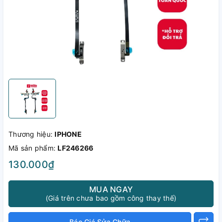
Thương hiệu:
IPHONE
Mã sản phẩm:
LF246266
130.000₫
MUA NGAY
(Giá trên chưa bao gồm công thay thế)
Báo Giá Sửa Chữa