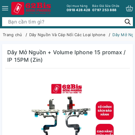
Gọi mua hàng
Báo Giá Sửa Chữa
0918 428 428
0797 253 888
Trang chủ
Dây Nguồn Và Cáp Nối Các Loại Iphone
Dây Mở Ngu
Dây Mở Nguồn + Volume Iphone 15 promax /
IP 15PM (Zin)