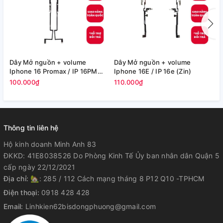
Dây Mở nguồn + volume
Dây Mở nguồn + volume
C
Iphone 16 Promax / IP 16PM
Iphone 16E / IP 16e (Zin)
P
(Zin)
100.000₫
110.000₫
1
Thông tin liên hệ
Hộ kinh doanh Minh Anh 83
ĐKKD: 41E8038526 Do Phòng Kinh Tế Ủy ban nhân dân Quận 5
cấp ngày 22/12/2021
Địa chỉ:
🏡: 285 / 112 Cách mạng tháng 8 P12 Q10 -TPHCM
Điện thoại:
0918 428 428
Email:
Linhkien62bisdongphuong@gmail.com