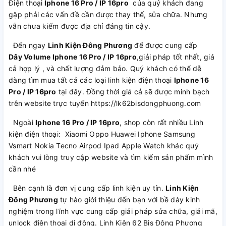
Điện thoại
Iphone 16 Pro / IP 16pro
của quý khách đang
gặp phải các vấn đề cần được thay thế, sửa chữa. Nhưng
vẫn chưa kiếm được địa chỉ đáng tin cậy.
Đến ngay
Linh Kiện Đông Phương
để được cung cấp
Dây Volume Iphone 16 Pro / IP 16pro
,giải pháp tốt nhất, giá
cả hợp lý , và chất lượng đảm bảo. Quý khách có thể dễ
dàng tìm mua tất cả các loại linh kiện điện thoại
Iphone 16
Pro / IP 16pro
tại đây. Đồng thời giá cả sẽ được minh bạch
trên website trực tuyến https://lk62bisdongphuong.com
Ngoài
Iphone 16 Pro / IP 16pro
, shop còn rất nhiều Linh
kiện điện thoại: Xiaomi Oppo Huawei Iphone Samsung
Vsmart Nokia Tecno Airpod Ipad Apple Watch khác quý
khách vui lòng truy cập website và tìm kiếm sản phẩm mình
cần nhé
Bên cạnh là đơn vị cung cấp linh kiện uy tín.
Linh Kiện
Đông Phương
tự hào giới thiệu đến bạn với bề dày kinh
nghiệm trong lĩnh vực cung cấp giải pháp sửa chữa, giải mã,
unlock điện thoại di động. Linh Kiện 62 Bis Đông Phương