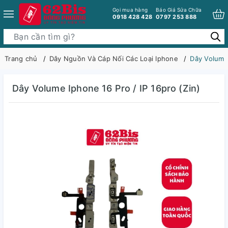
Gọi mua hàng
Báo Giá Sửa Chữa
0918 428 428
0797 253 888
Trang chủ
Dây Nguồn Và Cáp Nối Các Loại Iphone
Dây Volume 
Dây Volume Iphone 16 Pro / IP 16pro (Zin)