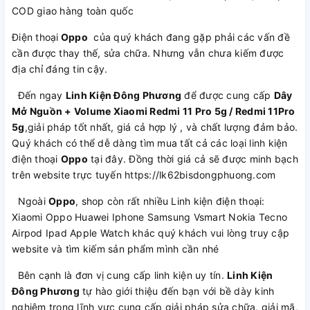
COD giao hàng toàn quốc
Điện thoại
Oppo
của quý khách đang gặp phải các vấn đề
cần được thay thế, sửa chữa. Nhưng vẫn chưa kiếm được
địa chỉ đáng tin cậy.
Đến ngay
Linh Kiện Đông Phương
để được cung cấp
Dây
Mở Nguồn + Volume Xiaomi Redmi 11 Pro 5g / Redmi 11Pro
5g
,giải pháp tốt nhất, giá cả hợp lý , và chất lượng đảm bảo.
Quý khách có thể dễ dàng tìm mua tất cả các loại linh kiện
điện thoại
Oppo
tại đây. Đồng thời giá cả sẽ được minh bạch
trên website trực tuyến https://lk62bisdongphuong.com
Ngoài
Oppo
, shop còn rất nhiều Linh kiện điện thoại:
Xiaomi Oppo Huawei Iphone Samsung Vsmart Nokia Tecno
Airpod Ipad Apple Watch khác quý khách vui lòng truy cập
website và tìm kiếm sản phẩm mình cần nhé
Bên cạnh là đơn vị cung cấp linh kiện uy tín.
Linh Kiện
Đông Phương
tự hào giới thiệu đến bạn với bề dày kinh
nghiệm trong lĩnh vực cung cấp giải pháp sửa chữa, giải mã,