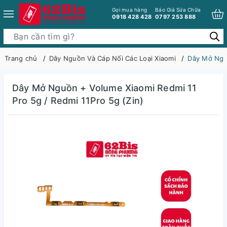
Gọi mua hàng
Báo Giá Sửa Chữa
0918 428 428
0797 253 888
Trang chủ
Dây Nguồn Và Cáp Nối Các Loại Xiaomi
Dây Mở Nguồ
Dây Mở Nguồn + Volume Xiaomi Redmi 11
Pro 5g / Redmi 11Pro 5g (Zin)