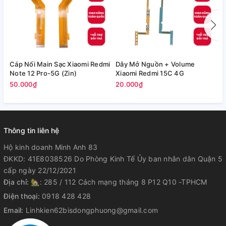
Cáp Nối Main Sạc Xiaomi Redmi
Dây Mở Nguồn + Volume
D
Note 12 Pro-5G (Zin)
Xiaomi Redmi 15C 4G
X
2
50.000₫
20.000₫
2
Thông tin liên hệ
Hộ kinh doanh Minh Anh 83
ĐKKD: 41E8038526 Do Phòng Kinh Tế Ủy ban nhân dân Quận 5
cấp ngày 22/12/2021
Địa chỉ:
🏡: 285 / 112 Cách mạng tháng 8 P12 Q10 -TPHCM
Điện thoại:
0918 428 428
Email:
Linhkien62bisdongphuong@gmail.com