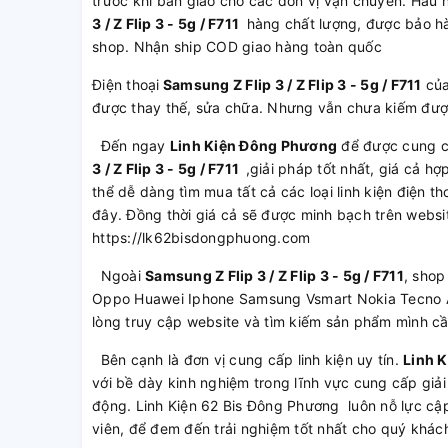
trước khi bàn giao cho các đơn vị vận chuyển. Hầu 
3 / Z Flip 3 - 5g / F711
hàng chất lượng, được bảo hà
shop. Nhận ship COD giao hàng toàn quốc
Điện thoại
Samsung Z Flip 3 / Z Flip 3 - 5g / F711
của
được thay thế, sửa chữa. Nhưng vẫn chưa kiếm được
Đến ngay
Linh Kiện Đông Phương
để được cung 
3 / Z Flip 3 - 5g / F711
,giải pháp tốt nhất, giá cả h
thể dễ dàng tìm mua tất cả các loại linh kiện điện th
đây. Đồng thời giá cả sẽ được minh bạch trên websi
https://lk62bisdongphuong.com
Ngoài
Samsung Z Flip 3 / Z Flip 3 - 5g / F711
, shop
Oppo Huawei Iphone Samsung Vsmart Nokia Tecno A
lòng truy cập website và tìm kiếm sản phẩm mình c
Bên cạnh là đơn vị cung cấp linh kiện uy tín.
Linh 
với bề dày kinh nghiệm trong lĩnh vực cung cấp giải
động. Linh Kiện 62 Bis Đông Phương luôn nỗ lực cập
viên, để đem đến trải nghiệm tốt nhất cho quý khác