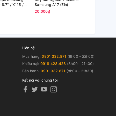
8.7" / X115 /
Samsung A17 (Zin)
Samsung A
)
20.000₫
20.000₫
Liên hệ
Mua hàng:
0901.332.871
(8h00 - 22h00)
Khiếu nại:
0918.428.428
(8h00 - 21h00)
Bảo hành:
0901.332.871
(8h00 - 21h30)
Kết nối với chúng tôi