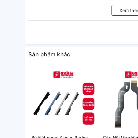
Xem thê
Sản phẩm khác
Bộ Nút ngoài Xiaomi Redmi
Cáp Nối Màn Hì