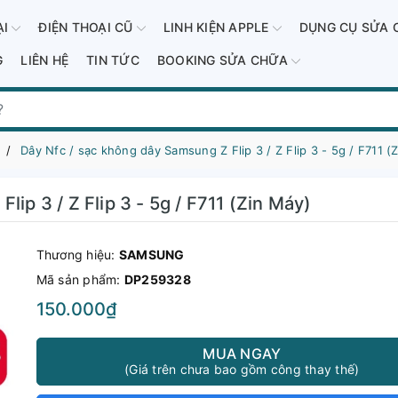
ẠI
ĐIỆN THOẠI CŨ
LINH KIỆN APPLE
DỤNG CỤ SỬA 
G
LIÊN HỆ
TIN TỨC
BOOKING SỬA CHỮA
Dây Nfc / sạc không dây Samsung Z Flip 3 / Z Flip 3 - 5g / F711 (
ip 3 / Z Flip 3 - 5g / F711 (Zin Máy)
Thương hiệu:
SAMSUNG
Mã sản phẩm:
DP259328
150.000₫
MUA NGAY
(Giá trên chưa bao gồm công thay thế)