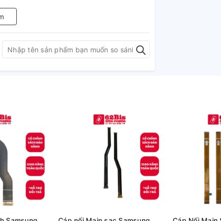
m
nh Samsung
Cáp nối Main sạc Samsung
Cáp Nối Main