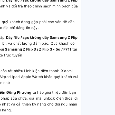
như
Dây Nfc / sạc không dây Samsung Z Flip
nh và đổi trả theo chính sách minh bạch của
 quý khách đang gặp phải các vấn đề cần
 địa chỉ đáng tin cậy.
cấp
Dây Nfc / sạc không dây Samsung Z Flip
ợp lý , và chất lượng đảm bảo. Quý khách có
oại
Samsung Z Flip 3 / Z Flip 3 - 5g / F711
tại
te trực tuyến
 còn rất nhiều Linh kiện điện thoại: Xiaomi
irpod Ipad Apple Watch khác quý khách vui
ần nhé
Kiện Đông Phương
tự hào giới thiệu đến bạn
 pháp sửa chữa, giải mã, unlock điện thoại di
 nhật và cải thiện kỹ năng cho đội ngũ nhân
h hàng.