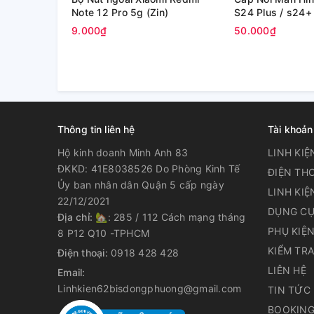
Note 12 Pro 5g (Zin)
S24 Plus / s24+
(Zin)
9.000₫
50.000₫
Thông tin liên hệ
Tài khoản
Hộ kinh doanh Minh Anh 83
LINH KIỆ
ĐKKD: 41E8038526 Do Phòng Kinh Tế
ĐIỆN THO
Ủy ban nhân dân Quận 5 cấp ngày
LINH KIỆ
22/12/2021
DỤNG CỤ
Địa chỉ:
🏡: 285 / 112 Cách mạng tháng
PHỤ KIỆ
8 P12 Q10 -TPHCM
KIỂM TR
Điện thoại:
0918 428 428
LIÊN HỆ
Email:
Linhkien62bisdongphuong@gmail.com
TIN TỨC
BOOKING