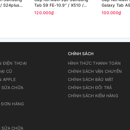
 / S24plus
Tab S9 FE-10.9" / X510 /
Galaxy Tab A9 
X516B (Zin)
X110 (Zin Máy
120.000₫
100.000₫
CHÍNH SÁCH
N ĐIỆN THOẠI
HÌNH THỨC THANH TOÁN
ẠI CŨ
CHÍNH SÁCH VẬN CHUYỂN
N APPLE
CHÍNH SÁCH BẢO MẬT
 SỬA CHỮA
CHÍNH SÁCH ĐỔI TRẢ
N
CHÍNH SÁCH KIỂM HÀNG
A ĐƠN HÀNG
 SỬA CHỮA