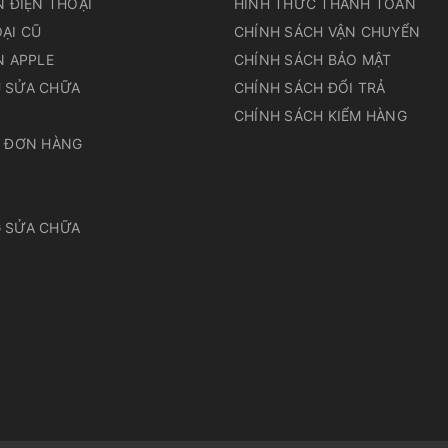
N ĐIỆN THOẠI
HÌNH THỨC THANH TOÁN
ẠI CŨ
CHÍNH SÁCH VẬN CHUYỂN
N APPLE
CHÍNH SÁCH BẢO MẬT
 SỬA CHỮA
CHÍNH SÁCH ĐỔI TRẢ
N
CHÍNH SÁCH KIỂM HÀNG
A ĐƠN HÀNG
 SỬA CHỮA