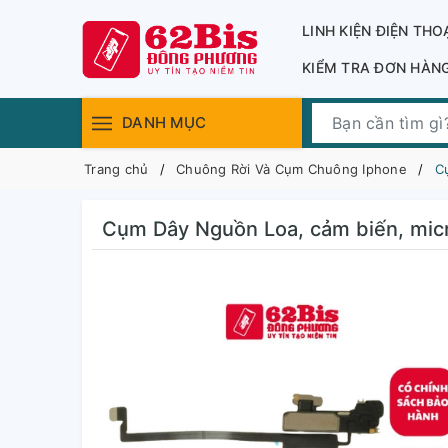
LINH KIỆN ĐIỆN THO
KIỂM TRA ĐƠN HÀN
DANH MỤC
Trang chủ
Chuông Rời Và Cụm Chuông Iphone
C
Cụm Dây Nguồn Loa, cảm biến, micr