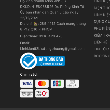
Hộ kinh doanh Minh Anh 83
LINH KIỆ
ĐKKD: 41E8038526 Do Phòng Kinh Tế
ĐIỆN THO
Ủy ban nhân dân Quận 5 cấp ngày
LINH KIỆ
22/12/2021
DỤNG CỤ
Địa chỉ:
🏡: 285 / 112 Cách mạng tháng
PHỤ KIỆ
8 P12 Q10 -TPHCM
KIỂM TR
Điện thoại:
0918 428 428
LIÊN HỆ
Email:
Linhkien62bisdongphuong@gmail.com
TIN TỨC
BOOKING
Chính sách