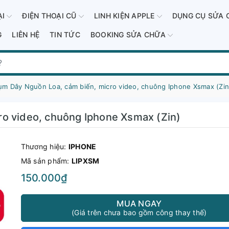
ẠI
ĐIỆN THOẠI CŨ
LINH KIỆN APPLE
DỤNG CỤ SỬA 
G
LIÊN HỆ
TIN TỨC
BOOKING SỬA CHỮA
ụm Dây Nguồn Loa, cảm biến, micro video, chuông Iphone Xsmax (Zin
o video, chuông Iphone Xsmax (Zin)
Thương hiệu:
IPHONE
Mã sản phẩm:
LIPXSM
150.000₫
MUA NGAY
(Giá trên chưa bao gồm công thay thế)