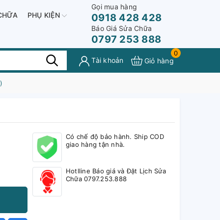
Gọi mua hàng
CHỮA
PHỤ KIỆN
0918 428 428
Báo Giá Sửa Chữa
0797 253 888
0
Tài khoản
Giỏ hàng
)
Có chế độ bảo hành. Ship COD
giao hàng tận nhà.
Hotlline Báo giá và Đặt Lịch Sửa
Chữa 0797.253.888