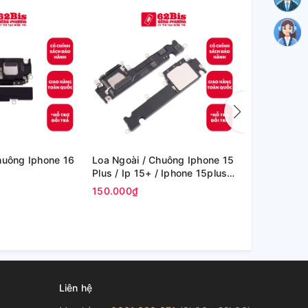
huông Iphone 16
Loa Ngoài / Chuông Iphone 15
Loa Ngoài /
Plus / Ip 15+ / Iphone 15plus
Promax / 1
(Zin)
(Zin)
150.000₫
120.000₫
Liên hệ