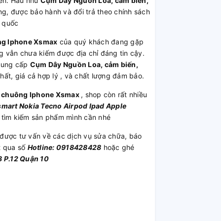
yển. Hầu như
Cụm Dây Nguồn Loa, cảm biến,
g, được bảo hành và đổi trả theo chính sách
n quốc
ông Iphone Xsmax
của quý khách đang gặp
g vẫn chưa kiếm được địa chỉ đáng tin cậy.
cung cấp
Cụm Dây Nguồn Loa, cảm biến,
nhất, giá cả hợp lý , và chất lượng đảm bảo.
o, chuông Iphone Xsmax
, shop còn rất nhiều
smart
Nokia
Tecno
Airpod
Ipad
Apple
 tìm kiếm sản phẩm mình cần nhé
được tư vấn về các dịch vụ sửa chữa, báo
t qua số
Hotline: 0918428428
hoặc ghé
 P.12 Quận 10