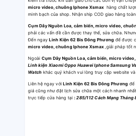
kiểm tra trước khi bàn giao cho các đơn vị vận chu
micro video, chuông Iphone Xsmax
hàng chất lượn
minh bạch của shop. Nhận ship COD giao hàng toà
Cụm Dây Nguồn Loa, cảm biến, micro video, chu
phải các vấn đề cần được thay thế, sửa chữa. Nhưn
Đến ngay
Linh Kiện 62 Bis Đông Phương
để được 
micro video, chuông Iphone Xsmax
,giải pháp tốt 
Ngoài
Cụm Dây Nguồn Loa, cảm biến, micro vide
Linh kiện
Xiaomi
Oppo
Huawei
Iphone
Samsung
V
Watch
khác quý khách vui lòng truy cập website và
Liên hệ ngay với
Linh Kiện 62 Bis Đông Phương
để 
giá cũng như đặt lịch sửa chữa một cách nhanh nhấ
trực tiếp cửa hàng tại
:
285/112 Cách Mạng Tháng 8