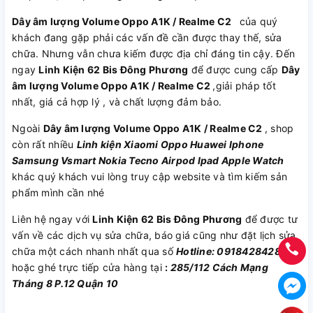
Dây âm lượng Volume Oppo A1K / Realme C2
của quý
khách đang gặp phải các vấn đề cần được thay thế, sửa
chữa. Nhưng vẫn chưa kiếm được địa chỉ đáng tin cậy. Đến
ngay
Linh Kiện 62 Bis Đông Phương
để được cung cấp
Dây
âm lượng Volume Oppo A1K / Realme C2
,giải pháp tốt
nhất, giá cả hợp lý , và chất lượng đảm bảo.
Ngoài
Dây âm lượng Volume Oppo A1K / Realme C2
, shop
còn rất nhiều
Linh kiện
Xiaomi
Oppo
Huawei
Iphone
Samsung
Vsmart
Nokia
Tecno
Airpod
Ipad
Apple Watch
khác quý khách vui lòng truy cập website và tìm kiếm sản
phẩm mình cần nhé
Liên hệ ngay với
Linh Kiện 62 Bis Đông Phương
để được tư
vấn về các dịch vụ sửa chữa, báo giá cũng như đặt lịch sửa
chữa một cách nhanh nhất qua số
Hotline: 0918428428
hoặc ghé trực tiếp cửa hàng tại
:
285/112 Cách Mạng
Tháng 8 P.12 Quận 10