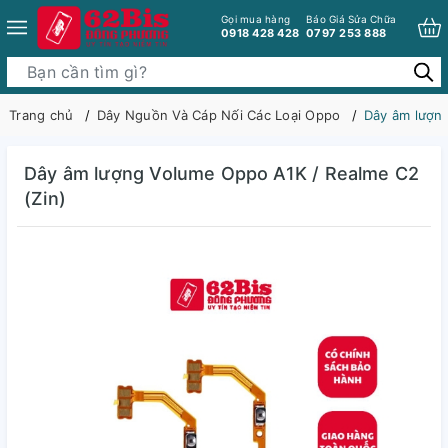
Gọi mua hàng
Báo Giá Sửa Chữa
0918 428 428
0797 253 888
Trang chủ
Dây Nguồn Và Cáp Nối Các Loại Oppo
Dây âm lượng
Dây âm lượng Volume Oppo A1K / Realme C2
(Zin)