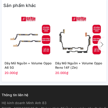
Sản phẩm khác
Dây Mở Nguồn + Volume Oppo
Dây Mở Nguồn + Volume Oppo
C
A6 5G
Reno 14F (Zin)
(
20.000₫
20.000₫
5
Thông tin liên hệ
Hộ kinh doanh Minh Anh 83