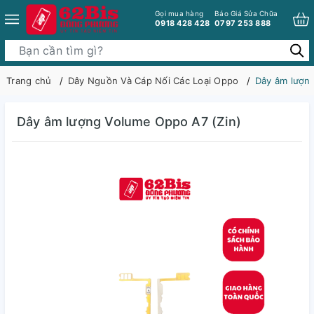
Gọi mua hàng
Báo Giá Sửa Chữa
0918 428 428
0797 253 888
Trang chủ
Dây Nguồn Và Cáp Nối Các Loại Oppo
Dây âm lượn
Dây âm lượng Volume Oppo A7 (Zin)