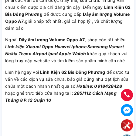
phải các vấn đề cần được thay thế, sửa chữa. Nhưng vẫn
chưa kiếm được địa chỉ đáng tin cậy. Đến ngay
Linh Kiện 62
Bis Đông Phương
để được cung cấp
Dây âm lượng Volume
Oppo A7
,giải pháp tốt nhất, giá cả hợp lý , và chất lượng
đảm bảo.
Ngoài
Dây âm lượng Volume Oppo A7
, shop còn rất nhiều
Linh kiện
Xiaomi
Oppo
Huawei
Iphone
Samsung
Vsmart
Nokia
Tecno
Airpod
Ipad
Apple Watch
khác quý khách vui
lòng truy cập website và tìm kiếm sản phẩm mình cần nhé
Liên hệ ngay với
Linh Kiện 62 Bis Đông Phương
để được tư
vấn về các dịch vụ sửa chữa, báo giá cũng như đặt lịch sửa
chữa một cách nhanh nhất qua số
Hotline: 0918428428
hoặc ghé trực tiếp cửa hàng tại
:
285/112 Cách Mạng
Tháng 8 P.12 Quận 10