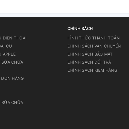
CHÍNH SÁCH
N ĐIỆN THOẠI
HÌNH THỨC THANH TOÁN
ẠI CŨ
CHÍNH SÁCH VẬN CHUYỂN
N APPLE
CHÍNH SÁCH BẢO MẬT
 SỬA CHỮA
CHÍNH SÁCH ĐỔI TRẢ
N
CHÍNH SÁCH KIỂM HÀNG
A ĐƠN HÀNG
 SỬA CHỮA