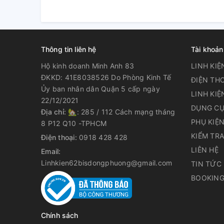
Thông tin liên hệ
Tài khoản
Hộ kinh doanh Minh Anh 83
LINH KIỆ
ĐKKD: 41E8038526 Do Phòng Kinh Tế
ĐIỆN THO
Ủy ban nhân dân Quận 5 cấp ngày
LINH KIỆ
22/12/2021
DỤNG CỤ
Địa chỉ:
🏡: 285 / 112 Cách mạng tháng
PHỤ KIỆ
8 P12 Q10 -TPHCM
KIỂM TR
Điện thoại:
0918 428 428
LIÊN HỆ
Email:
Linhkien62bisdongphuong@gmail.com
TIN TỨC
BOOKING
Chính sách