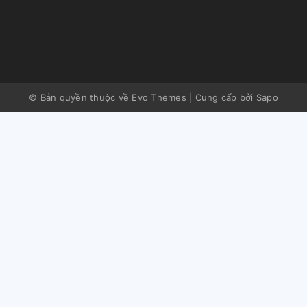
© Bản quyền thuộc về Evo Themes
|
Cung cấp bởi
Sapo