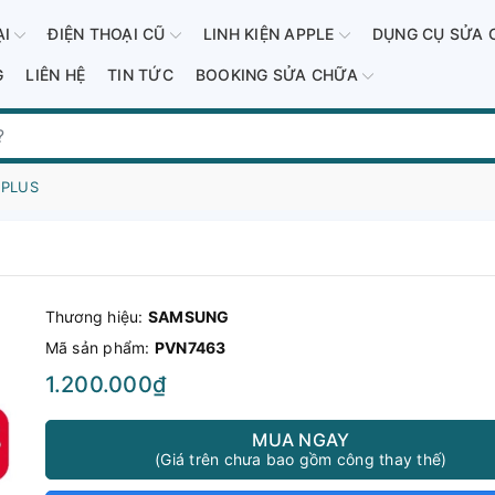
ẠI
ĐIỆN THOẠI CŨ
LINH KIỆN APPLE
DỤNG CỤ SỬA 
G
LIÊN HỆ
TIN TỨC
BOOKING SỬA CHỮA
 PLUS
Thương hiệu:
SAMSUNG
Mã sản phẩm:
PVN7463
1.200.000₫
MUA NGAY
(Giá trên chưa bao gồm công thay thế)