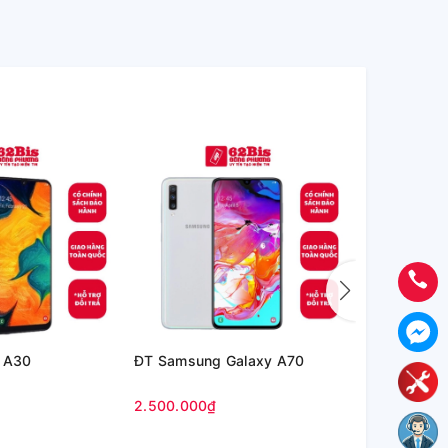
 A30
ĐT Samsung Galaxy A70
Samsung Ga
2.500.000₫
Liên hệ