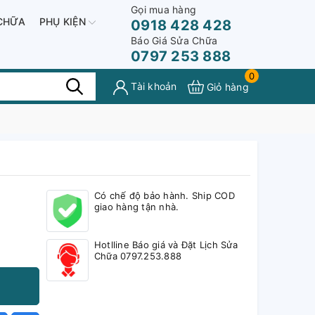
Gọi mua hàng
CHỮA
PHỤ KIỆN
0918 428 428
Báo Giá Sửa Chữa
0797 253 888
0
Tài khoản
Giỏ hàng
Có chế độ bảo hành. Ship COD
giao hàng tận nhà.
Hotlline Báo giá và Đặt Lịch Sửa
Chữa 0797.253.888