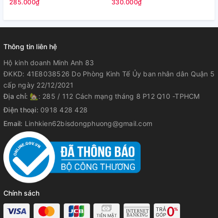
A2925 (Zin)
(
285.000₫
330.000₫
2
Thông tin liên hệ
Hộ kinh doanh Minh Anh 83
ĐKKD: 41E8038526 Do Phòng Kinh Tế Ủy ban nhân dân Quận 5
cấp ngày 22/12/2021
Địa chỉ:
🏡: 285 / 112 Cách mạng tháng 8 P12 Q10 -TPHCM
Điện thoại:
0918 428 428
Email:
Linhkien62bisdongphuong@gmail.com
Chính sách