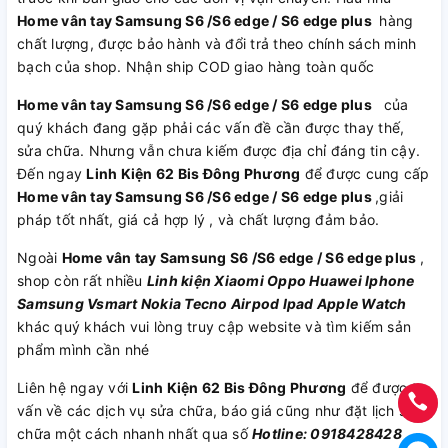
Home vân tay Samsung S6 /S6 edge / S6 edge plus
hàng
chất lượng, được bảo hành và đổi trả theo chính sách minh
bạch của shop. Nhận ship COD giao hàng toàn quốc
Home vân tay Samsung S6 /S6 edge / S6 edge plus
của
quý khách đang gặp phải các vấn đề cần được thay thế,
sửa chữa. Nhưng vẫn chưa kiếm được địa chỉ đáng tin cậy.
Đến ngay
Linh Kiện 62 Bis Đông Phương
để được cung cấp
Home vân tay Samsung S6 /S6 edge / S6 edge plus
,giải
pháp tốt nhất, giá cả hợp lý , và chất lượng đảm bảo.
Ngoài
Home vân tay Samsung S6 /S6 edge / S6 edge plus
,
shop còn rất nhiều
Linh kiện
Xiaomi
Oppo
Huawei
Iphone
Samsung
Vsmart
Nokia
Tecno
Airpod
Ipad
Apple Watch
khác quý khách vui lòng truy cập website và tìm kiếm sản
phẩm mình cần nhé
Liên hệ ngay với
Linh Kiện 62 Bis Đông Phương
để được tư
vấn về các dịch vụ sửa chữa, báo giá cũng như đặt lịch sửa
chữa một cách nhanh nhất qua số
Hotline: 0918428428