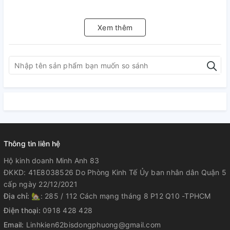
Xem thêm
Thông tin liên hệ
Hộ kinh doanh Minh Anh 83
ĐKKD: 41E8038526 Do Phòng Kinh Tế Ủy ban nhân dân Quận 5
cấp ngày 22/12/2021
Địa chỉ:
🏡: 285 / 112 Cách mạng tháng 8 P12 Q10 -TPHCM
Điện thoại:
0918 428 428
Email:
Linhkien62bisdongphuong@gmail.com