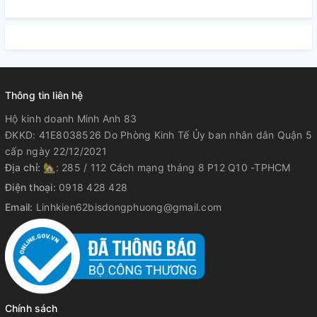
Thông tin liên hệ
Hộ kinh doanh Minh Anh 83
ĐKKD: 41E8038526 Do Phòng Kinh Tế Ủy ban nhân dân Quận 5
cấp ngày 22/12/2021
Địa chỉ:
🏡: 285 / 112 Cách mạng tháng 8 P12 Q10 -TPHCM
Điện thoại:
0918 428 428
Email:
Linhkien62bisdongphuong@gmail.com
Chính sách