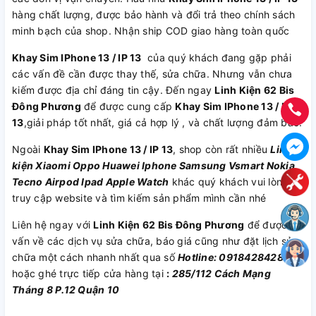
hàng chất lượng, được bảo hành và đổi trả theo chính sách
minh bạch của shop. Nhận ship COD giao hàng toàn quốc
Khay Sim IPhone 13 / IP 13
của quý khách đang gặp phải
các vấn đề cần được thay thế, sửa chữa. Nhưng vẫn chưa
kiếm được địa chỉ đáng tin cậy. Đến ngay
Linh Kiện 62 Bis
Đông Phương
để được cung cấp
Khay Sim IPhone 13 / IP
13
,giải pháp tốt nhất, giá cả hợp lý , và chất lượng đảm bảo.
Ngoài
Khay Sim IPhone 13 / IP 13
, shop còn rất nhiều
Linh
kiện
Xiaomi
Oppo
Huawei
Iphone
Samsung
Vsmart
Nokia
Tecno
Airpod
Ipad
Apple Watch
khác quý khách vui lòng
truy cập website và tìm kiếm sản phẩm mình cần nhé
Liên hệ ngay với
Linh Kiện 62 Bis Đông Phương
để được tư
vấn về các dịch vụ sửa chữa, báo giá cũng như đặt lịch sửa
chữa một cách nhanh nhất qua số
Hotline: 0918428428
hoặc ghé trực tiếp cửa hàng tại
:
285/112 Cách Mạng
Tháng 8 P.12 Quận 10