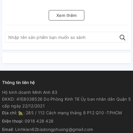
Xem thêm
Thông tin liên hệ
Hộ kinh doanh Minh Anh 83
ĐKKD: 41E8038526 Do Phòng Kinh Tế Ủy ban nhân dân Quận 5
cấp ngày 22/12/2021
Địa chỉ:
🏡: 285 / 112 Cách mạng tháng 8 P12 Q10 -TPHCM
Điện thoại:
0918 428 428
Email:
Linhkien62bisdongphuong@gmail.com