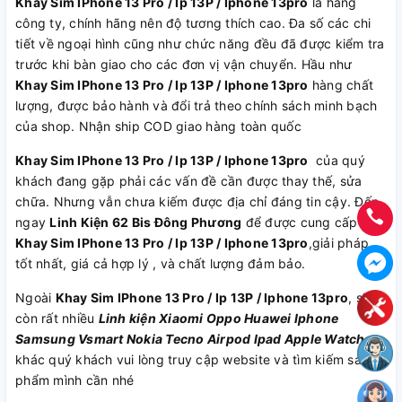
Khay Sim IPhone 13 Pro / Ip 13P / Iphone 13pro
là hàng
công ty, chính hãng nên độ tương thích cao. Đa số các chi
tiết về ngoại hình cũng như chức năng đều đã được kiểm tra
trước khi bàn giao cho các đơn vị vận chuyển. Hầu như
Khay Sim IPhone 13 Pro / Ip 13P / Iphone 13pro
hàng chất
lượng, được bảo hành và đổi trả theo chính sách minh bạch
của shop. Nhận ship COD giao hàng toàn quốc
Khay Sim IPhone 13 Pro / Ip 13P / Iphone 13pro
của quý
khách đang gặp phải các vấn đề cần được thay thế, sửa
chữa. Nhưng vẫn chưa kiếm được địa chỉ đáng tin cậy. Đến
ngay
Linh Kiện 62 Bis Đông Phương
để được cung cấp
Khay Sim IPhone 13 Pro / Ip 13P / Iphone 13pro
,giải pháp
tốt nhất, giá cả hợp lý , và chất lượng đảm bảo.
Ngoài
Khay Sim IPhone 13 Pro / Ip 13P / Iphone 13pro
, shop
còn rất nhiều
Linh kiện
Xiaomi
Oppo
Huawei
Iphone
Samsung
Vsmart
Nokia
Tecno
Airpod
Ipad
Apple Watch
khác quý khách vui lòng truy cập website và tìm kiếm sản
phẩm mình cần nhé