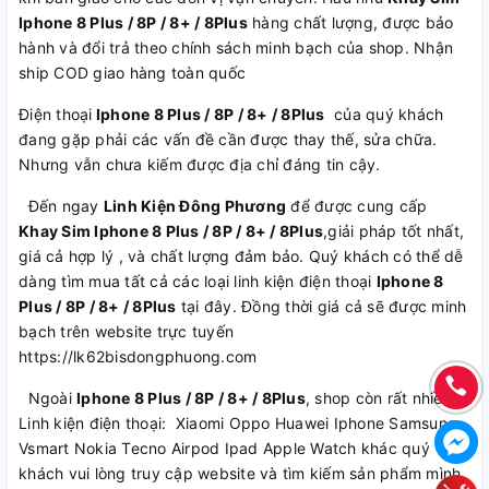
Iphone 8 Plus / 8P / 8+ / 8Plus
hàng chất lượng, được bảo
hành và đổi trả theo chính sách minh bạch của shop. Nhận
ship COD giao hàng toàn quốc
Điện thoại
Iphone 8 Plus / 8P / 8+ / 8Plus
của quý khách
đang gặp phải các vấn đề cần được thay thế, sửa chữa.
Nhưng vẫn chưa kiếm được địa chỉ đáng tin cậy.
Đến ngay
Linh Kiện Đông Phương
để được cung cấp
Khay Sim Iphone 8 Plus / 8P / 8+ / 8Plus
,giải pháp tốt nhất,
giá cả hợp lý , và chất lượng đảm bảo. Quý khách có thể dễ
dàng tìm mua tất cả các loại linh kiện điện thoại
Iphone 8
Plus / 8P / 8+ / 8Plus
tại đây. Đồng thời giá cả sẽ được minh
bạch trên website trực tuyến
https://lk62bisdongphuong.com
Ngoài
Iphone 8 Plus / 8P / 8+ / 8Plus
, shop còn rất nhiều
Linh kiện điện thoại: Xiaomi Oppo Huawei Iphone Samsung
Vsmart Nokia Tecno Airpod Ipad Apple Watch khác quý
khách vui lòng truy cập website và tìm kiếm sản phẩm mình