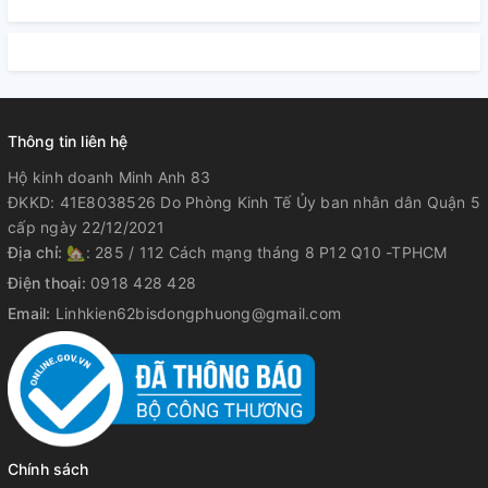
Thông tin liên hệ
Hộ kinh doanh Minh Anh 83
ĐKKD: 41E8038526 Do Phòng Kinh Tế Ủy ban nhân dân Quận 5
cấp ngày 22/12/2021
Địa chỉ:
🏡: 285 / 112 Cách mạng tháng 8 P12 Q10 -TPHCM
Điện thoại:
0918 428 428
Email:
Linhkien62bisdongphuong@gmail.com
Chính sách