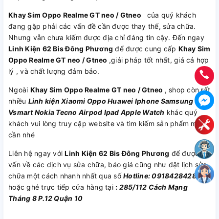
Khay Sim Oppo Realme GT neo / Gtneo
của quý khách
đang gặp phải các vấn đề cần được thay thế, sửa chữa.
Nhưng vẫn chưa kiếm được địa chỉ đáng tin cậy. Đến ngay
Linh Kiện 62 Bis Đông Phương
để được cung cấp
Khay Sim
Oppo Realme GT neo / Gtneo
,giải pháp tốt nhất, giá cả hợp
lý , và chất lượng đảm bảo.
Ngoài
Khay Sim Oppo Realme GT neo / Gtneo
, shop còn rất
nhiều
Linh kiện
Xiaomi
Oppo
Huawei
Iphone
Samsung
Vsmart
Nokia
Tecno
Airpod
Ipad
Apple Watch
khác quý
khách vui lòng truy cập website và tìm kiếm sản phẩm mình
cần nhé
Liên hệ ngay với
Linh Kiện 62 Bis Đông Phương
để được tư
vấn về các dịch vụ sửa chữa, báo giá cũng như đặt lịch sửa
chữa một cách nhanh nhất qua số
Hotline: 0918428428
hoặc ghé trực tiếp cửa hàng tại
:
285/112 Cách Mạng
Tháng 8 P.12 Quận 10