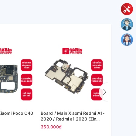
Board / Main Xiaomi Redmi A1-
Board / Main Xiaomi Re
2020 / Redmi a1 2020 (Zin
Note 10s / 
Máy )
Máy )
350.000₫
350.000₫