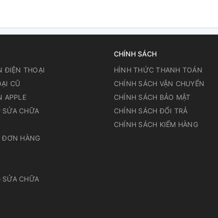
CHÍNH SÁCH
N ĐIỆN THOẠI
HÌNH THỨC THANH TOÁN
ẠI CŨ
CHÍNH SÁCH VẬN CHUYỂN
N APPLE
CHÍNH SÁCH BẢO MẬT
 SỬA CHỮA
CHÍNH SÁCH ĐỔI TRẢ
N
CHÍNH SÁCH KIỂM HÀNG
A ĐƠN HÀNG
 SỬA CHỮA