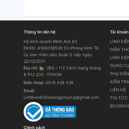
Thông tin liên hệ
Tài khoản
Hộ kinh doanh Minh Anh 83
LINH KIỆ
ĐKKD: 41E8038526 Do Phòng Kinh Tế
ĐIỆN THO
Ủy ban nhân dân Quận 5 cấp ngày
LINH KIỆ
22/12/2021
DỤNG CỤ
Địa chỉ:
🏡: 285 / 112 Cách mạng tháng
PHỤ KIỆ
8 P12 Q10 -TPHCM
KIỂM TR
Điện thoại:
0918 428 428
LIÊN HỆ
Email:
Linhkien62bisdongphuong@gmail.com
TIN TỨC
BOOKING
Chính sách