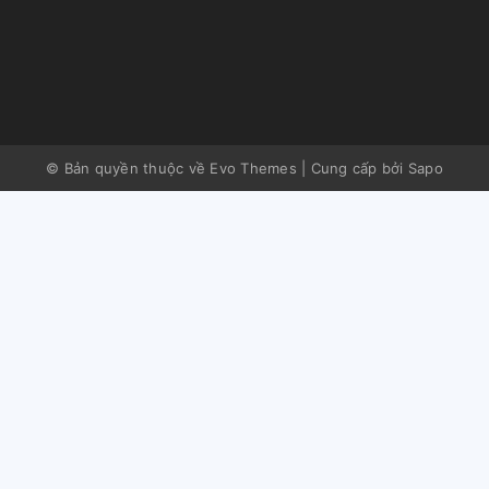
© Bản quyền thuộc về Evo Themes
|
Cung cấp bởi
Sapo