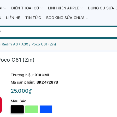
ẠI
ĐIỆN THOẠI CŨ
LINH KIỆN APPLE
DỤNG CỤ SỬA 
G
LIÊN HỆ
TIN TỨC
BOOKING SỬA CHỮA
 Redmi A3 / A3X / Poco C61 (Zin)
Poco C61 (Zin)
Thương hiệu:
XIAOMI
Mã sản phẩm:
BK247287B
25.000₫
Màu Sắc