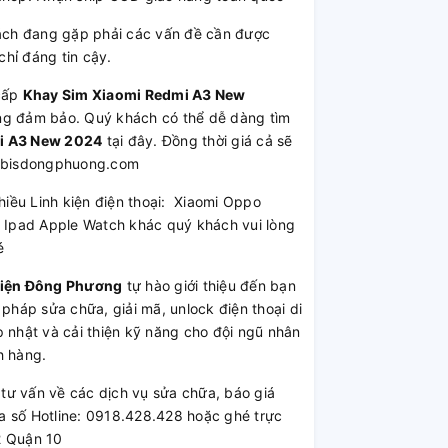
ch đang gặp phải các vấn đề cần được
hỉ đáng tin cậy.
cấp
Khay Sim Xiaomi Redmi A3 New
lượng đảm bảo. Quý khách có thể dễ dàng tìm
i A3 New 2024
tại đây. Đồng thời giá cả sẽ
k62bisdongphuong.com
nhiều Linh kiện điện thoại: Xiaomi Oppo
Ipad Apple Watch khác quý khách vui lòng
é
Kiện Đông Phương
tự hào giới thiệu đến bạn
 pháp sửa chữa, giải mã, unlock điện thoại di
 nhật và cải thiện kỹ năng cho đội ngũ nhân
h hàng.
ư vấn về các dịch vụ sửa chữa, báo giá
a số Hotline: 0918.428.428 hoặc ghé trực
2 Quận 10