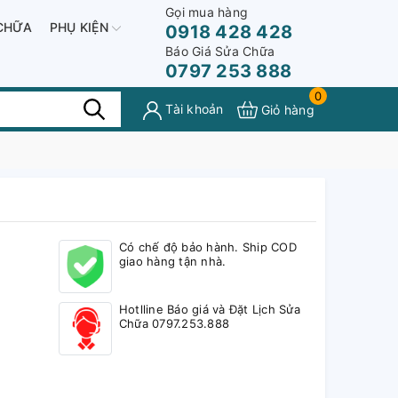
Gọi mua hàng
CHỮA
PHỤ KIỆN
0918 428 428
Báo Giá Sửa Chữa
0797 253 888
0
Tài khoản
Giỏ hàng
Có chế độ bảo hành. Ship COD
giao hàng tận nhà.
Hotlline Báo giá và Đặt Lịch Sửa
Chữa 0797.253.888