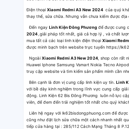
Điện thoại
Xiaomi Redmi A3 New 2024
của quý khá
thay thế, sửa chữa. Nhưng vẫn chưa kiếm được địa c
Đến ngay
Linh Kiện Đông Phương
để được cung 
2024
,giải pháp tốt nhất, giá cả hợp lý , và chất 
mua tất cả các loại linh kiện điện thoại
Xiaomi Redm
được minh bạch trên website trực tuyến https://l
Ngoài
Xiaomi Redmi A3 New 2024
, shop còn rất 
Huawei Iphone Samsung Vsmart Nokia Tecno Airpod 
truy cập website và tìm kiếm sản phẩm mình cần nh
Bên cạnh là đơn vị cung cấp linh kiện uy tín.
Linh 
với bề dày kinh nghiệm trong lĩnh vực cung cấp giải
động. Linh Kiện 62 Bis Đông Phương luôn nỗ lực cập
viên, để đem đến trải nghiệm tốt nhất cho quý khác
Liên hệ ngay với lk62bisdongphuong.com để được t
cũng như đặt lịch sửa chữa một cách nhanh nhất qu
tiếp cửa hàng tại : 285/112 Cách Mạng Tháng 8 P.1