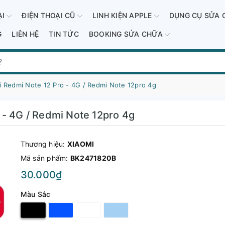
ẠI
ĐIỆN THOẠI CŨ
LINH KIỆN APPLE
DỤNG CỤ SỬA 
G
LIÊN HỆ
TIN TỨC
BOOKING SỬA CHỮA
i Redmi Note 12 Pro - 4G / Redmi Note 12pro 4g
 - 4G / Redmi Note 12pro 4g
Thương hiệu:
XIAOMI
Mã sản phẩm:
BK2471820B
30.000₫
Màu Sắc