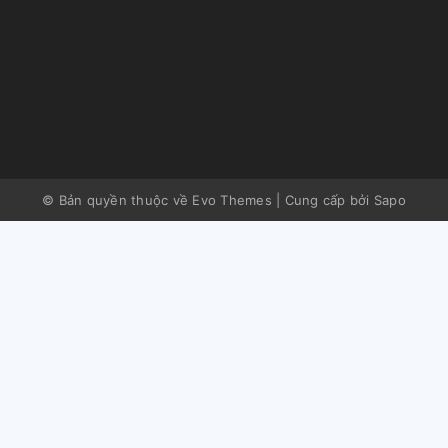
© Bản quyền thuộc về Evo Themes
|
Cung cấp bởi
Sapo