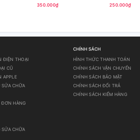
350.000₫
250.000₫
CHÍNH SÁCH
N ĐIỆN THOẠI
HÌNH THỨC THANH TOÁN
ẠI CŨ
CHÍNH SÁCH VẬN CHUYỂN
N APPLE
CHÍNH SÁCH BẢO MẬT
 SỬA CHỮA
CHÍNH SÁCH ĐỔI TRẢ
N
CHÍNH SÁCH KIỂM HÀNG
A ĐƠN HÀNG
 SỬA CHỮA