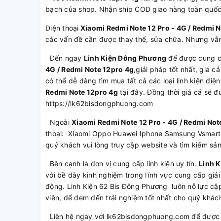
bạch của shop. Nhận ship COD giao hàng toàn quố
Điện thoại
Xiaomi Redmi Note 12 Pro - 4G / Redmi 
các vấn đề cần được thay thế, sửa chữa. Nhưng vẫn
Đến ngay
Linh Kiện Đông Phương
để được cung 
4G / Redmi Note 12pro 4g
,giải pháp tốt nhất, giá 
có thể dễ dàng tìm mua tất cả các loại linh kiện điện
Redmi Note 12pro 4g
tại đây. Đồng thời giá cả sẽ đ
https://lk62bisdongphuong.com
Ngoài
Xiaomi Redmi Note 12 Pro - 4G / Redmi Not
thoại: Xiaomi Oppo Huawei Iphone Samsung Vsmart
quý khách vui lòng truy cập website và tìm kiếm s
Bên cạnh là đơn vị cung cấp linh kiện uy tín.
Linh 
với bề dày kinh nghiệm trong lĩnh vực cung cấp giải
động. Linh Kiện 62 Bis Đông Phương luôn nỗ lực cập
viên, để đem đến trải nghiệm tốt nhất cho quý khác
Liên hệ ngay với lk62bisdongphuong.com để được t