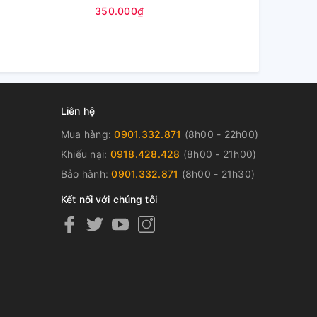
Máy )
Máy )
350.000₫
350.000₫
Liên hệ
Mua hàng:
0901.332.871
(8h00 - 22h00)
Khiếu nại:
0918.428.428
(8h00 - 21h00)
Bảo hành:
0901.332.871
(8h00 - 21h30)
Kết nối với chúng tôi