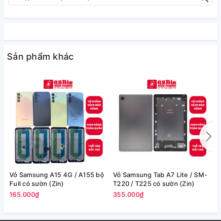
Sản phẩm khác
Vỏ Samsung A15 4G / A155 bộ
Vỏ Samsung Tab A7 Lite / SM-
V
Full có sườn (Zin)
T220 / T225 có sườn (Zin)
/
165.000₫
355.000₫
2