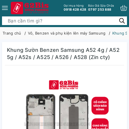
Gọi mua hàng
Báo Giá Sửa Chữa
0918 428 428
0797 253 888
Trang chủ
Vỏ, Benzen và phụ kiện lên máy Samsung
Khung Sư
Khung Sườn Benzen Samsung A52 4g / A52
5g / A52s / A525 / A526 / A528 (Zin cty)