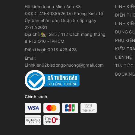
Hộ kinh doanh Minh Anh 83
LINH KIỆ
ĐKKD: 41E8038526 Do Phòng Kinh Tế
ĐIỆN THO
Ủy ban nhân dân Quận 5 cấp ngày
LINH KIỆ
22/12/2021
DỤNG CỤ
Địa chỉ:
🏡: 285 / 112 Cách mạng tháng
PHỤ KIỆ
8 P12 Q10 -TPHCM
KIỂM TR
Điện thoại:
0918 428 428
LIÊN HỆ
Email:
Linhkien62bisdongphuong@gmail.com
TIN TỨC
BOOKING
Chính sách