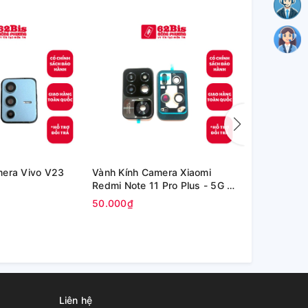
mera Vivo V23
Vành Kính Camera Xiaomi
Kính Oppo P
Redmi Note 11 Pro Plus - 5G /
inch (OPD2
Redmi Note 11 Pro+ 5G
50.000₫
80.000₫
Liên hệ