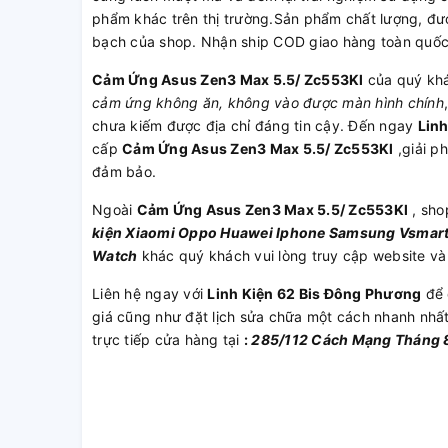
phẩm khác trên thị trường.Sản phẩm chất lượng, đượ
bạch của shop. Nhận ship COD giao hàng toàn quố
Cảm Ứng Asus Zen3 Max 5.5/ Zc553Kl
của quý khá
cảm ứng không ăn, không vào được màn hình chính
chưa kiếm được địa chỉ đáng tin cậy. Đến ngay
Lin
cấp
Cảm Ứng Asus Zen3 Max 5.5/ Zc553Kl
,giải ph
đảm bảo.
Ngoài
Cảm Ứng Asus Zen3 Max 5.5/ Zc553Kl
, sho
kiện
Xiaomi
Oppo
Huawei
Iphone
Samsung
Vsmar
Watch
khác quý khách vui lòng truy cập website và
Liên hệ ngay với
Linh Kiện 62 Bis Đông Phương
để 
giá cũng như đặt lịch sửa chữa một cách nhanh nhấ
trực tiếp cửa hàng tại
:
285/112 Cách Mạng Tháng 8