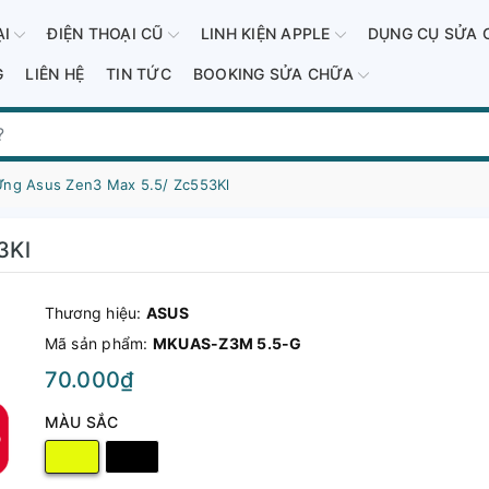
ẠI
ĐIỆN THOẠI CŨ
LINH KIỆN APPLE
DỤNG CỤ SỬA 
G
LIÊN HỆ
TIN TỨC
BOOKING SỬA CHỮA
ng Asus Zen3 Max 5.5/ Zc553Kl
3Kl
Thương hiệu:
ASUS
Mã sản phẩm:
MKUAS-Z3M 5.5-G
70.000₫
MÀU SẮC