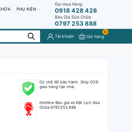
Gọi mua hàng
CHỮA
PHỤ KIỆN
0918 428 428
Báo Giá Sửa Chữa
0797 253 888
0
Tài khoản
Giỏ hàng
Có chế độ bảo hành. Ship COD
giao hàng tận nhà.
Hotlline Báo giá và Đặt Lịch Sửa
Chữa 0797.253.888