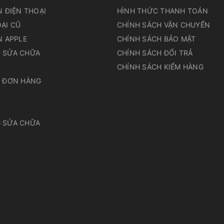
N ĐIỆN THOẠI
HÌNH THỨC THANH TOÁN
ẠI CŨ
CHÍNH SÁCH VẬN CHUYỂN
N APPLE
CHÍNH SÁCH BẢO MẬT
 SỬA CHỮA
CHÍNH SÁCH ĐỔI TRẢ
N
CHÍNH SÁCH KIỂM HÀNG
A ĐƠN HÀNG
 SỬA CHỮA