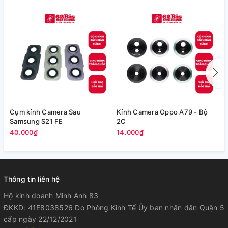
Cụm kính Camera Sau
Kính Camera Oppo A79 - Bộ
V
Samsung S21 FE
2C
5
40.000₫
14.000₫
Thông tin liên hệ
Hộ kinh doanh Minh Anh 83
ĐKKD: 41E8038526 Do Phòng Kinh Tế Ủy ban nhân dân Quận 5
cấp ngày 22/12/2021