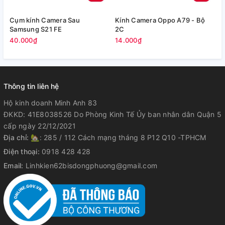
Cụm kính Camera Sau
Kính Camera Oppo A79 - Bộ
V
Samsung S21 FE
2C
5
40.000₫
14.000₫
Thông tin liên hệ
Hộ kinh doanh Minh Anh 83
ĐKKD: 41E8038526 Do Phòng Kinh Tế Ủy ban nhân dân Quận 5
cấp ngày 22/12/2021
Địa chỉ:
🏡: 285 / 112 Cách mạng tháng 8 P12 Q10 -TPHCM
Điện thoại:
0918 428 428
Email:
Linhkien62bisdongphuong@gmail.com