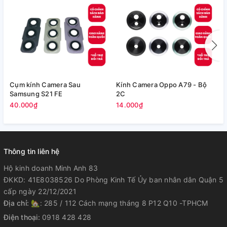
Cụm kính Camera Sau
Kính Camera Oppo A79 - Bộ
V
Samsung S21 FE
2C
5
40.000₫
14.000₫
Thông tin liên hệ
Hộ kinh doanh Minh Anh 83
ĐKKD: 41E8038526 Do Phòng Kinh Tế Ủy ban nhân dân Quận 5
cấp ngày 22/12/2021
Địa chỉ:
🏡: 285 / 112 Cách mạng tháng 8 P12 Q10 -TPHCM
Điện thoại:
0918 428 428