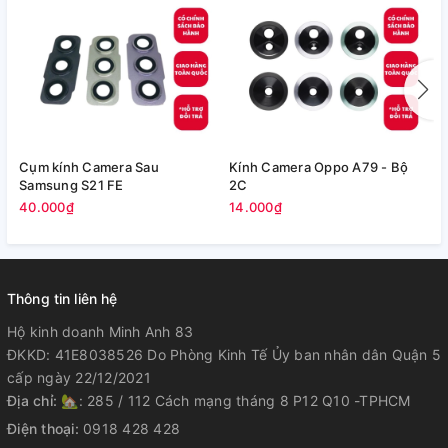
Cụm kính Camera Sau
Kính Camera Oppo A79 - Bộ
V
Samsung S21 FE
2C
5
40.000₫
14.000₫
Thông tin liên hệ
Hộ kinh doanh Minh Anh 83
ĐKKD: 41E8038526 Do Phòng Kinh Tế Ủy ban nhân dân Quận 5
cấp ngày 22/12/2021
Địa chỉ:
🏡: 285 / 112 Cách mạng tháng 8 P12 Q10 -TPHCM
Điện thoại:
0918 428 428